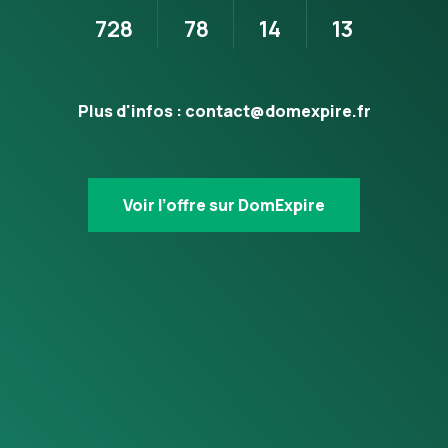
728
78
14
13
Plus d'infos :
contact@domexpire.fr
Voir l’offre sur DomExpire