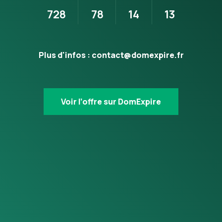
728
78
14
13
Plus d'infos :
contact@domexpire.fr
Voir l’offre sur DomExpire