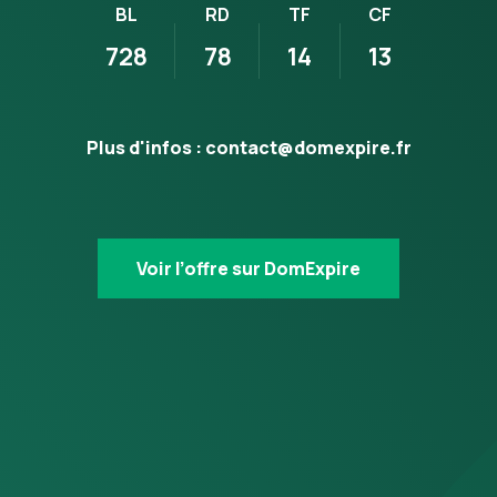
BL
RD
TF
CF
728
78
14
13
Plus d'infos :
contact@domexpire.fr
Voir l’offre sur DomExpire