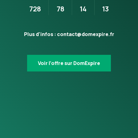
728
78
14
13
Plus d'infos :
contact@domexpire.fr
Voir l’offre sur DomExpire