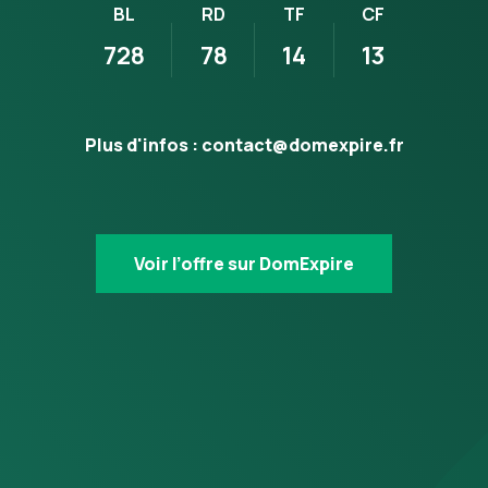
BL
RD
TF
CF
728
78
14
13
Plus d'infos :
contact@domexpire.fr
Voir l’offre sur DomExpire