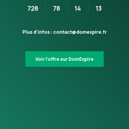
728
78
14
13
Plus d'infos :
contact@domexpire.fr
Voir l’offre sur DomExpire