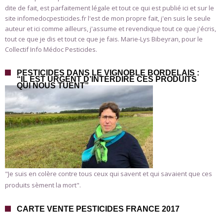
dite de fait, est parfaitement légale et tout ce qui est publié ici et sur le
site infomedocpesticides.fr l'est de mon propre fait, j'en suis le seule
auteur et ici comme ailleurs, j'assume et revendique tout ce que j'écris,
tout ce que je dis et tout ce que je fais. Marie-Lys Bibeyran, pour le
Collectif Info Médoc Pesticides.
PESTICIDES DANS LE VIGNOBLE BORDELAIS :
“IL EST URGENT D’INTERDIRE CES PRODUITS
QUI NOUS TUENT”
"Je suis en colère contre tous ceux qui savent et qui savaient que ces
produits sèment la mort".
CARTE VENTE PESTICIDES FRANCE 2017