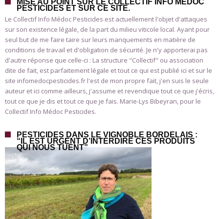
MISE AU POINT SUR LE COLLECTIF INFO MÉDOC
PESTICIDES ET SUR CE SITE.
Le Collectif Info Médoc Pesticides est actuellement l'objet d'attaques
sur son existence légale, de la part du milieu viticole local. Ayant pour
seul but de me faire taire sur leurs manquements en matière de
conditions de travail et d'obligation de sécurité. Je n'y apporterai pas
d'autre réponse que celle-ci : La structure "Collectif" ou association
dite de fait, est parfaitement légale et tout ce qui est publié ici et sur le
site infomedocpesticides.fr l'est de mon propre fait, j'en suis le seule
auteur et ici comme ailleurs, j'assume et revendique tout ce que j'écris,
tout ce que je dis et tout ce que je fais. Marie-Lys Bibeyran, pour le
Collectif Info Médoc Pesticides.
PESTICIDES DANS LE VIGNOBLE BORDELAIS :
“IL EST URGENT D’INTERDIRE CES PRODUITS
QUI NOUS TUENT”