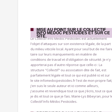
MISE AU POINT SUR LE COLLECTIF
INFO MÉDOC PESTICIDES ET SUR CE
SITE.
Le Collectif Info Médoc Pesticides est actuellement
l'objet d'attaques sur son existence légale, de la part
du milieu viticole local. Ayant pour seul but de me fair
taire sur leurs manquements en matière de
conditions de travail et d'obligation de sécurité. Je n'y
apporterai pas d'autre réponse que celle-ci : La
structure "Collectif" ou association dite de fait, est
parfaitement légale et tout ce qui est publié ici et sur
le site infomedocpesticides.fr l'est de mon propre fait
j'en suis le seule auteur et ici comme ailleurs,
j'assume et revendique tout ce que j'écris, tout ce qu
je dis et tout ce que je fais. Marie-Lys Bibeyran, pour l
Collectif Info Médoc Pesticides.