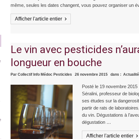
même, seules les dates changent, vous pouvez organiser un év
Afficher l'article entier
Le vin avec pesticides n’au
longueur en bouche
e
Par
Collectif Info Médoc Pesticides
26 novembre 2015
dans :
Actualité
Posté le 19 novembre 2015 p
Séralini, professeur de biol
,
ses études sur la dangerosi
partir de rats de laboratoir
e
du vin. Dégustations à l’ave
e
dégustation …
Afficher l'article entier