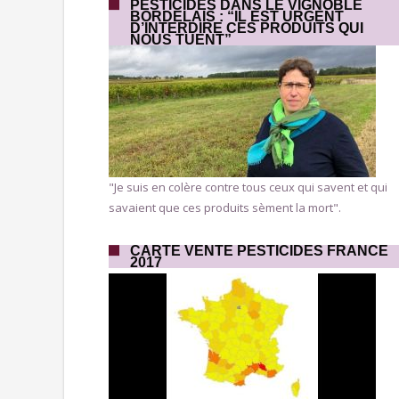
PESTICIDES DANS LE VIGNOBLE
BORDELAIS : “IL EST URGENT
D’INTERDIRE CES PRODUITS QUI
NOUS TUENT”
"Je suis en colère contre tous ceux qui savent et qui
savaient que ces produits sèment la mort".
CARTE VENTE PESTICIDES FRANCE
2017