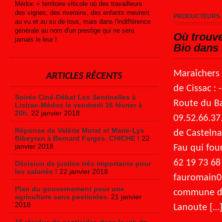
Médoc = territoire viticole où des travailleurs
des vignes, des riverains, des enfants meurent
PRODUCTEURS 
au vu et au su de tous, mais dans l'indifférence
générale au nom d'un prestige qui ne sera
Où trouv
jamais le leur !
Bio dans
Maraîchers
ARTICLES RÉCENTS
de Cissac :
Soirée Ciné-Débat Les Sentinelles à
Route du B
Listrac-Médoc le vendredi 16 février à
20h.
22 janvier 2018
09.52.66.3
Réponse de Valérie Murat et Marie-Lys
de Casteln
Bibeyran à Bernard Farges. CHICHE !
22
janvier 2018
Fau qui four
62 19 73 68
Décision de justice très importante pour
les salariés !
22 janvier 2018
fauromain
Plan du gouvernement pour une
commune de
agriculture sans pesticides.
21 janvier
2018
Lanoute […