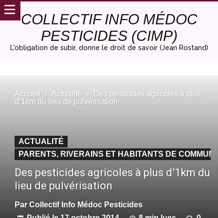
COLLECTIF INFO MÉDOC
PESTICIDES (CIMP)
L'obligation de subir, donne le droit de savoir (Jean Rostand)
Accueil
Actualité
Des pesticides agricoles à plus
d’1km du lieu de pulvérisation
ACTUALITÉ
PARENTS, RIVERAINS ET HABITANTS DE COMMUNE
Des pesticides agricoles à plus d’1km du
lieu de pulvérisation
Par
Collectif Info Médoc Pesticides
Publié le
17 octobre 2014
8 min lues
0