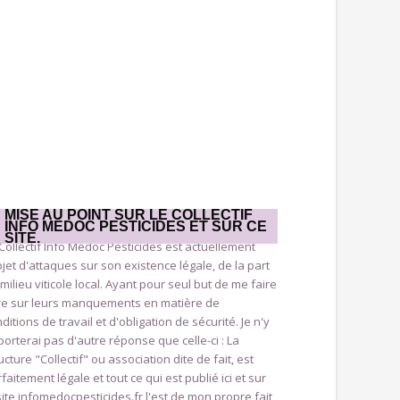
MISE AU POINT SUR LE COLLECTIF
INFO MÉDOC PESTICIDES ET SUR CE
SITE.
Collectif Info Médoc Pesticides est actuellement
bjet d'attaques sur son existence légale, de la part
milieu viticole local. Ayant pour seul but de me faire
ire sur leurs manquements en matière de
ditions de travail et d'obligation de sécurité. Je n'y
orterai pas d'autre réponse que celle-ci : La
ucture "Collectif" ou association dite de fait, est
faitement légale et tout ce qui est publié ici et sur
site infomedocpesticides.fr l'est de mon propre fait,