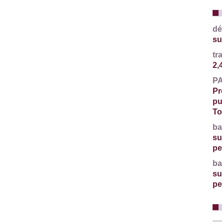
dé
su
tr
2,
P
Pr
pu
To
ba
su
pe
ba
su
pe