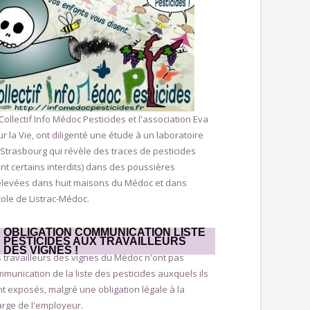
Collectif Info Médoc Pesticides et l'association Eva
r la Vie, ont diligenté une étude à un laboratoire
Strasbourg qui révèle des traces de pesticides
nt certains interdits) dans des poussières
élevées dans huit maisons du Médoc et dans
cole de Listrac-Médoc.
OBLIGATION COMMUNICATION LISTE
PESTICIDES AUX TRAVAILLEURS
DES VIGNES !
 travailleurs des vignes du Médoc n'ont pas
munication de la liste des pesticides auxquels ils
t exposés, malgré une obligation légale à la
rge de l'employeur.