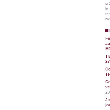
pré
le 
rap
bie
Fi
au
Mé
Tr
27 
Co
se
Ce
ve
20
Je
jo