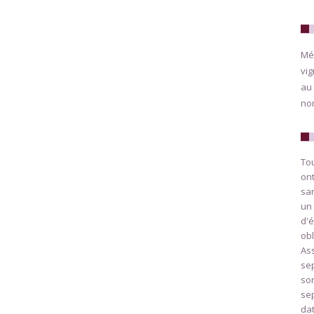
Méd
vig
au 
nom
To
ont
sa
un 
d'é
obl
Ass
sep
son
sep
da