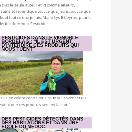
n suis le seule auteur et ici comme ailleurs,
ssume et revendique tout ce que j'écris, tout ce que
dis et tout ce que je fais. Marie-Lys Bibeyran, pour le
lectif Info Médoc Pesticides.
PESTICIDES DANS LE VIGNOBLE
BORDELAIS : “IL EST URGENT
D’INTERDIRE CES PRODUITS QUI
NOUS TUENT”
 suis en colère contre tous ceux qui savent et qui
aient que ces produits sèment la mort".
DES PESTICIDES DÉTECTÉS DANS
DES HABITATIONS ET DANS UNE
ÉCOLE DU MÉDOC.