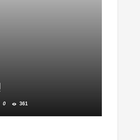
!
0
361