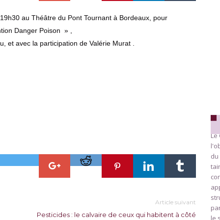
à 19h30 au Théâtre du Pont Tournant à Bordeaux, pour
ntion Danger Poison » ,
 et avec la participation de Valérie Murat .
Le 
l'o
du 
ta
con
app
str
Article suivant
par
Pesticides : le calvaire de ceux qui habitent à côté
le 