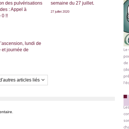
n des pulvérisations
semaine du 27 juillet.
ides : Appel à
27 juillet 2020
 0 !!
l’ascension, lundi de
Le 
 et journée de
.
pou
de 
(do
pr
'autres articles liés
l'é
Les
ntaire.
com
son
cha