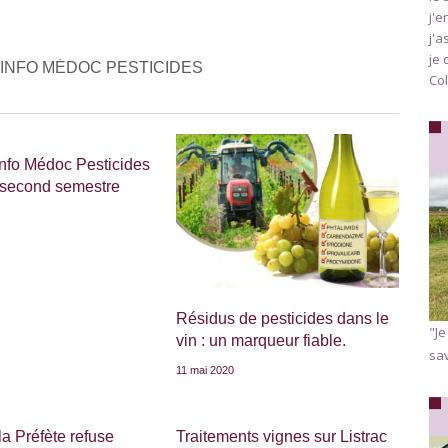
j'e
j'a
je 
 INFO MÉDOC PESTICIDES
Col
 Info Médoc Pesticides
 second semestre
Résidus de pesticides dans le
"Je
vin : un marqueur fiable.
sav
11 mai 2020
a Préfète refuse
Traitements vignes sur Listrac