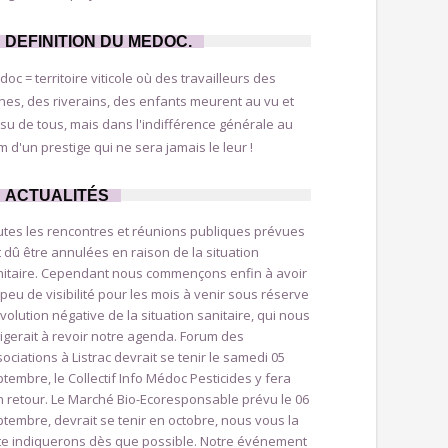
DEFINITION DU MEDOC.
oc = territoire viticole où des travailleurs des
nes, des riverains, des enfants meurent au vu et
su de tous, mais dans l'indifférence générale au
 d'un prestige qui ne sera jamais le leur !
ACTUALITÉS
utes les rencontres et réunions publiques prévues
 dû être annulées en raison de la situation
nitaire. Cependant nous commençons enfin à avoir
peu de visibilité pour les mois à venir sous réserve
volution négative de la situation sanitaire, qui nous
igerait à revoir notre agenda. Forum des
ociations à Listrac devrait se tenir le samedi 05
tembre, le Collectif Info Médoc Pesticides y fera
 retour. Le Marché Bio-Ecoresponsable prévu le 06
tembre, devrait se tenir en octobre, nous vous la
te indiquerons dès que possible. Notre événement