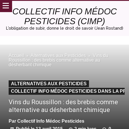
COLLECTIF INFO MÉDOC
PESTICIDES (CIMP)
L'obligation de subir, donne le droit de savoir (Jean Rostand)
Accueil
Alternatives aux Pesticides
Vins du
Roussillon : des brebis comme alternative au
désherbant chimique
ALTERNATIVES AUX PESTICIDES
COLLECTIF INFO MÉDOC PESTICIDES DANS LA PRE
Vins du Roussillon : des brebis comme
alternative au désherbant chimique
Par
Collectif Info Médoc Pesticides
Publié le
13 avril 2015
2 min lues
0