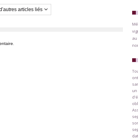
'autres articles liés
Méd
vig
au 
ntaire.
nom
To
ont
sa
un 
d'é
obl
Ass
sep
son
sep
da