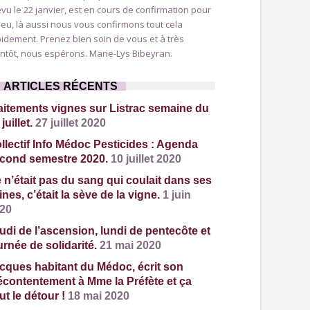
vu le 22 janvier, est en cours de confirmation pour
lieu, là aussi nous vous confirmons tout cela
idement. Prenez bien soin de vous et à très
ntôt, nous espérons. Marie-Lys Bibeyran.
ARTICLES RÉCENTS
aitements vignes sur Listrac semaine du
juillet.
27 juillet 2020
llectif Info Médoc Pesticides : Agenda
cond semestre 2020.
10 juillet 2020
 n’était pas du sang qui coulait dans ses
ines, c’était la sève de la vigne.
1 juin
20
udi de l’ascension, lundi de pentecôte et
urnée de solidarité.
21 mai 2020
cques habitant du Médoc, écrit son
contentement à Mme la Préfète et ça
ut le détour !
18 mai 2020