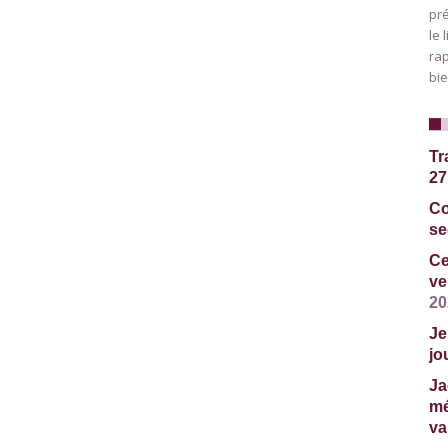
pré
le 
rap
bie
Tr
27 
Co
se
Ce
ve
20
Je
jo
Ja
mé
va