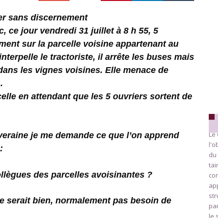
ter sans discernement
 ce jour vendredi 31 juillet à 8 h 55, 5
ement sur la parcelle voisine appartenant au
terpelle le tractoriste, il arrête les buses mais
nt dans les vignes voisines. Elle menace de
.
elle en attendant que les 5 ouvriers sortent de
Le 
iveraine je me demande ce que l’on apprend
l'o
:
du 
ta
ollègues des parcelles avoisinantes ?
con
app
str
ce serait bien, normalement pas besoin de
par
le 