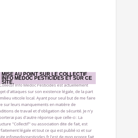
MISE AU POINT SUR LE COLLECTIF
INFO MÉDOC PESTICIDES ET SUR CE
SITE.
Collectif Info Médoc Pesticides est actuellement
bjet d'attaques sur son existence légale, de la part
milieu viticole local. Ayant pour seul but de me faire
ire sur leurs manquements en matière de
ditions de travail et d'obligation de sécurité. Je n'y
orterai pas d'autre réponse que celle-ci : La
ucture "Collectif" ou association dite de fait, est
faitement légale et tout ce qui est publié ici et sur
site infomedocpesticides.fr l'est de mon propre fait,