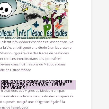
Collectif Info Médoc Pesticides et l'association Eva
r la Vie, ont diligenté une étude à un laboratoire
Strasbourg qui révèle des traces de pesticides
nt certains interdits) dans des poussières
élevées dans huit maisons du Médoc et dans
cole de Listrac-Médoc.
OBLIGATION COMMUNICATION LISTE
PESTICIDES AUX TRAVAILLEURS
DES VIGNES !
 travailleurs des vignes du Médoc n'ont pas
munication de la liste des pesticides auxquels ils
t exposés, malgré une obligation légale à la
rge de l'employeur.