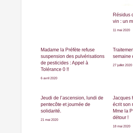
Résidus d
vin : un 
11 mai 2020
Madame la Préfète refuse
Traitemen
suspension des pulvérisations
semaine d
de pesticides : Appel à
27 juillet 2020
Tolérance 0 !!
6 avril 2020
Jeudi de l’ascension, lundi de
Jacques 
pentecôte et journée de
écrit son
solidarité.
Mme la Pr
détour !
21 mai 2020
18 mai 2020