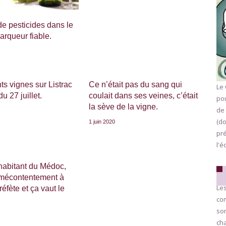
e pesticides dans le
marqueur fiable.
ts vignes sur Listrac
Ce n’était pas du sang qui
Le 
u 27 juillet.
coulait dans ses veines, c’était
pou
la sève de la vigne.
de 
(do
1 juin 2020
pr
l'é
habitant du Médoc,
 mécontentement à
Les
éfète et ça vaut le
com
son
cha