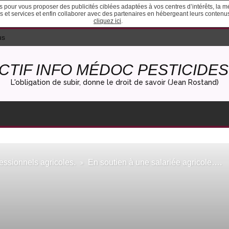
ies pour vous proposer des publicités ciblées adaptées à vos centres d’intérêts, la 
ites et services et enfin collaborer avec des partenaires en hébergeant leurs conten
cliquez ici
.
us
CTIF INFO MÉDOC PESTICIDES 
L'obligation de subir, donne le droit de savoir (Jean Rostand)
essionnels agricoles.
En soutien à une salariée agricole….