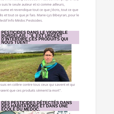
n suis le seule auteur et ici comme ailleurs,
ssume et revendique tout ce que j'écris, tout ce que
dis et tout ce que je fais. Marie-Lys Bibeyran, pour le
lectif Info Médoc Pesticides.
PESTICIDES DANS LE VIGNOBLE
BORDELAIS : “IL EST URGENT
D’INTERDIRE CES PRODUITS QUI
NOUS TUENT”
 suis en colère contre tous ceux qui savent et qui
aient que ces produits sèment la mort".
DES PESTICIDES DÉTECTÉS DANS
DES HABITATIONS ET DANS UNE
ÉCOLE DU MÉDOC.