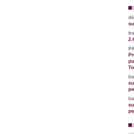
dé
su
tr
2,
P
Pr
pu
To
ba
su
pe
ba
su
pe