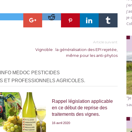
j'e
j'a
je 
Col
Article suivant
Vignoble : la généralisation des EPI rejetée,
même pour les anti-phytos
 INFO MÉDOC PESTICIDES
S ET PROFESSIONNELS AGRICOLES.
"Je
Rappel législation applicable
sav
en ce début de reprise des
traitements des vignes.
16 avril 2020