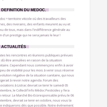
DEFINITION DU MEDOC.
oc = territoire viticole où des travailleurs des
nes, des riverains, des enfants meurent au vu et
su de tous, mais dans l'indifférence générale au
 d'un prestige qui ne sera jamais le leur !
ACTUALITÉS
utes les rencontres et réunions publiques prévues
 dû être annulées en raison de la situation
nitaire. Cependant nous commençons enfin à avoir
peu de visibilité pour les mois à venir sous réserve
volution négative de la situation sanitaire, qui nous
igerait à revoir notre agenda. Forum des
ociations à Listrac devrait se tenir le samedi 05
tembre, le Collectif Info Médoc Pesticides y fera
 retour. Le Marché Bio-Ecoresponsable prévu le 06
tembre, devrait se tenir en octobre, nous vous la
te indiquerons dès que possible. Notre événement