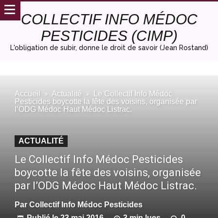
COLLECTIF INFO MÉDOC
PESTICIDES (CIMP)
L'obligation de subir, donne le droit de savoir (Jean Rostand)
Accueil
Actualité
Le Collectif Info Médoc
Pesticides boycotte la fête des voisins, organisée par
l’ODG Médoc Haut Médoc Listrac.
ACTUALITÉ
Le Collectif Info Médoc Pesticides
boycotte la fête des voisins, organisée
par l’ODG Médoc Haut Médoc Listrac.
Par
Collectif Info Médoc Pesticides
Publié le
23 mai 2016
3 min lues
0