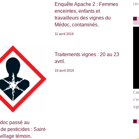
Un
Enquête Apache 2 : Femmes
enceintes, enfants et
travailleurs des vignes du
Médoc, contaminés.
11 avril 2019
Traitements vignes : 20 au 23
avril.
19 avril 2019
Car
c'e
agr
édoc passé au
 de pesticides : Saint-
village témoin.