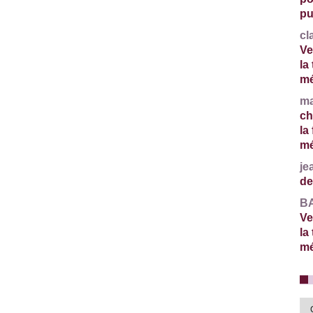
pu
cl
Ve
la
mé
ma
ch
la
mé
je
de
BA
Ve
la
mé