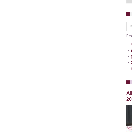
Recherch
Rec
-
-
-
-
-
Al
20