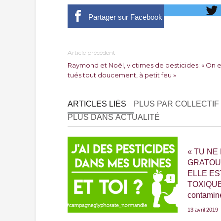
Partager sur Facebook
Article précédent
Raymond et Noël, victimes de pesticides: « On e
tués tout doucement, à petit feu »
ARTICLES LIÉS
PLUS PAR COLLECTIF
PLUS DANS ACTUALITÉ
« TU NE
GRATOUI
ELLE E
TOXIQUE…
contaminé
13 avril 2019