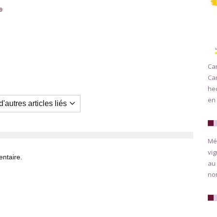
19
Car
Ca
hec
en 
'autres articles liés
Méd
vig
ntaire.
au 
nom