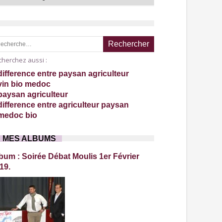
e pour :
herchez aussi :
difference entre paysan agriculteur
vin bio medoc
paysan agriculteur
difference entre agriculteur paysan
medoc bio
MES ALBUMS
bum : Soirée Débat Moulis 1er Février
19.