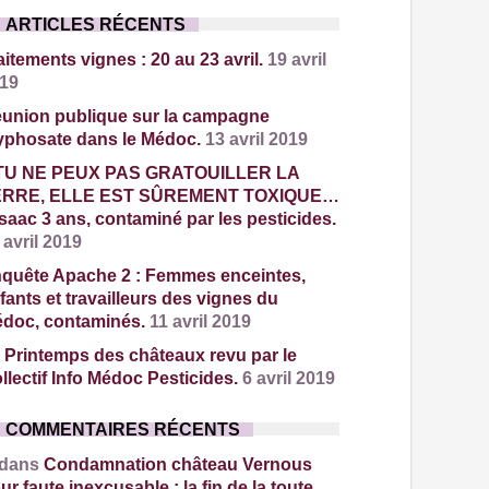
ARTICLES RÉCENTS
aitements vignes : 20 au 23 avril.
19 avril
19
union publique sur la campagne
yphosate dans le Médoc.
13 avril 2019
TU NE PEUX PAS GRATOUILLER LA
ERRE, ELLE EST SÛREMENT TOXIQUE…
Isaac 3 ans, contaminé par les pesticides.
 avril 2019
quête Apache 2 : Femmes enceintes,
fants et travailleurs des vignes du
doc, contaminés.
11 avril 2019
 Printemps des châteaux revu par le
llectif Info Médoc Pesticides.
6 avril 2019
COMMENTAIRES RÉCENTS
 dans
Condamnation château Vernous
ur faute inexcusable : la fin de la toute