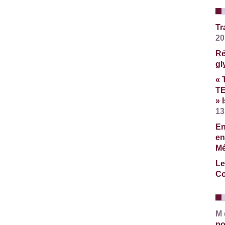
Tr
20
Ré
gl
« 
T
» 
13
En
en
Mé
Le
Co
M
po