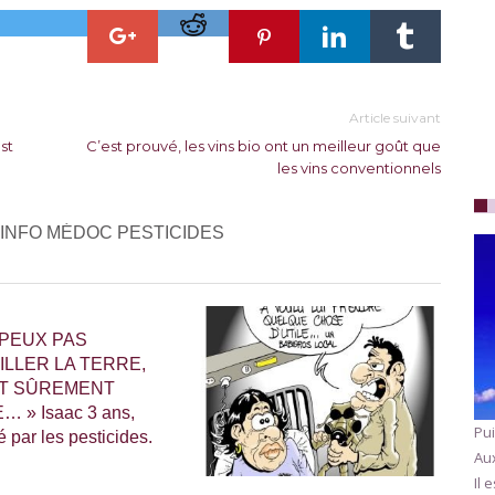
Article suivant
st
C’est prouvé, les vins bio ont un meilleur goût que
les vins conventionnels
 INFO MÉDOC PESTICIDES
 PEUX PAS
LLER LA TERRE,
ST SÛREMENT
 » Isaac 3 ans,
Pui
 par les pesticides.
Aux
Il 