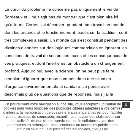
Le cœur du problème ne concerne pas uniquement le vin de
Bordeaux et il ne s’agit pas de montrer que c’est bien pire ici
qu’ailleurs. Certes, j’ai découvert pendant mon travail un monde
dont les arcanes et le fonctionnement, basés sur la tradition, sont
très complexes à saisir. Un monde qui s’est construit pendant des
dizaines d’années sur des logiques commerciales en ignorant les
conditions de travail de ses petites mains et les conséquences de
ces pratiques, et dont l’inertie est un obstacle à un changement
profond. Aujourd’hui, avec la science, on ne peut plus faire
semblant d’ignorer que nous sommes dans une situation
d’urgence environnementale et sanitaire. Je pense avoir
désormais plus de questions que de réponses, mais j’ai la
certitude que la situation dans laquelle se trouve notre modèle de
En poursuivant votre navigation sur ce site, vous acceptez l’utilisation de
X
cookies pour vous proposer des publicités ciblées adaptées à vos centres
production agricole, et de production dans son ensemble, appelle
d’intérêts, la mémorisation de vos préférences et paramètres, pour faciliter
votre processus de connexion, recueillir et analyser des statistiques sur
des réponses urgentes et peut-être radicales.
les activités de nos sites et services et enfin collaborer avec des
partenaires en hébergeant leurs contenus ou annonces publicitaires.
Pour en savoir plus et paramétrer les cookies,
cliquez ici
.