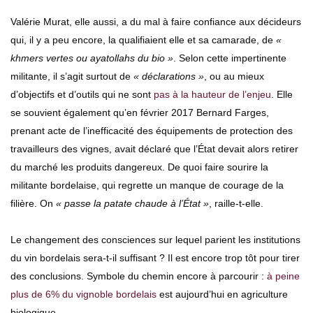
Valérie Murat, elle aussi, a du mal à faire confiance aux décideurs
qui, il y a peu encore, la qualifiaient elle et sa camarade, de
«
khmers vertes ou ayatollahs du bio »
. Selon cette impertinente
militante, il s’agit surtout de
« déclarations »
, ou au mieux
d’objectifs et d’outils qui ne sont
pas à la hauteur de l’enjeu
. Elle
se souvient également qu’en février 2017 Bernard Farges,
prenant acte de l’inefficacité des équipements de protection des
travailleurs des vignes, avait déclaré que l’État devait alors retirer
du marché les produits dangereux. De quoi faire sourire la
militante bordelaise, qui regrette un manque de courage de la
filière. On
« passe la patate chaude à l’État »
, raille-t-elle.
Le changement des consciences sur lequel parient les institutions
du vin bordelais sera-t-il suffisant ? Il est encore trop tôt pour tirer
des conclusions. Symbole du chemin encore à parcourir :
à peine
plus de 6% du vignoble bordelais
est aujourd’hui en agriculture
biologique.