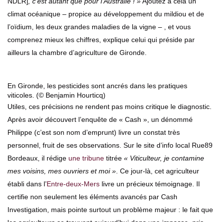
NDLR]
, c’est autant que pour l’Australie ! »
Ajoutez à cela un
climat océanique – propice au développement du mildiou et de
l’oïdium, les deux grandes maladies de la vigne – , et vous
comprenez mieux les chiffres, explique celui qui préside par
ailleurs la chambre d’agriculture de Gironde.
En Gironde, les pesticides sont ancrés dans les pratiques
viticoles. (© Benjamin Hourticq)
Utiles, ces précisions ne rendent pas moins critique le diagnostic.
Après avoir découvert l’enquête de « Cash », un dénommé
Philippe (c’est son nom d’emprunt) livre un constat très
personnel, fruit de ses observations. Sur le site d’info local Rue89
Bordeaux, il rédige
une tribune
titrée
« Viticulteur, je contamine
mes voisins, mes ouvriers et moi »
. Ce jour-là, cet agriculteur
établi dans l’
Entre-deux-Mers
livre un précieux témoignage. Il
certifie non seulement les éléments avancés par Cash
Investigation, mais pointe surtout un problème majeur : le fait que