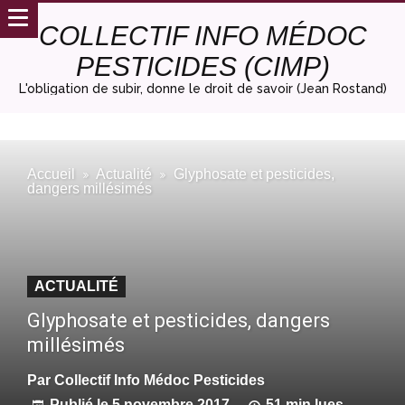
COLLECTIF INFO MÉDOC
PESTICIDES (CIMP)
L'obligation de subir, donne le droit de savoir (Jean Rostand)
Accueil
Actualité
Glyphosate et pesticides,
dangers millésimés
ACTUALITÉ
Glyphosate et pesticides, dangers
millésimés
Par
Collectif Info Médoc Pesticides
Publié le
5 novembre 2017
51 min lues