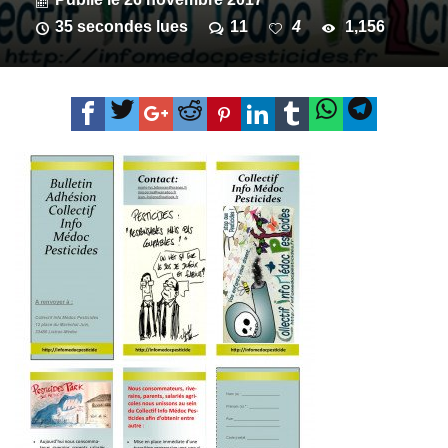
35 secondes lues
11
4
1,156