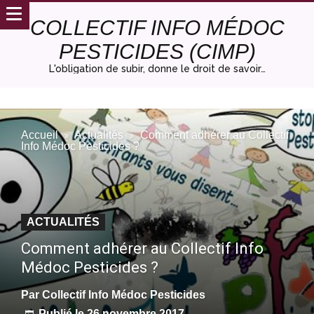
COLLECTIF INFO MÉDOC
PESTICIDES (CIMP)
L'obligation de subir, donne le droit de savoir…
Accueil
Actualités
Comment adhérer au Collectif
Info Médoc Pesticides ?
ACTUALITÉS
Comment adhérer au Collectif Info
Médoc Pesticides ?
Par
Collectif Info Médoc Pesticides
Publié le
26 novembre 2017