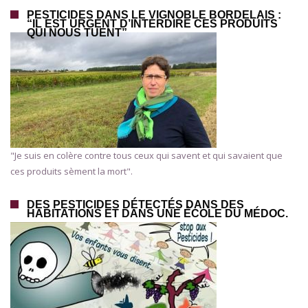
PESTICIDES DANS LE VIGNOBLE BORDELAIS :
“IL EST URGENT D’INTERDIRE CES PRODUITS
QUI NOUS TUENT”
"Je suis en colère contre tous ceux qui savent et qui savaient que
ces produits sèment la mort".
DES PESTICIDES DÉTECTÉS DANS DES
HABITATIONS ET DANS UNE ÉCOLE DU MÉDOC.