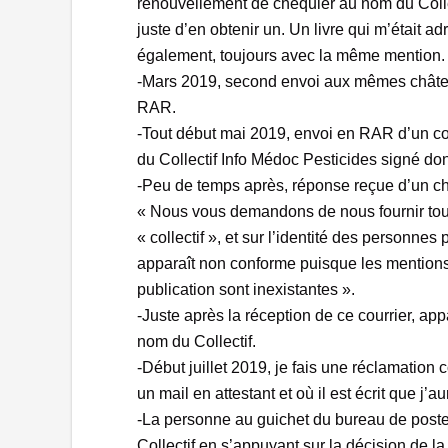
renouvellement de chéquier au nom du Colle
juste d’en obtenir un. Un livre qui m’était a
également, toujours avec la même mention.
-Mars 2019, second envoi aux mêmes château
RAR.
-Tout début mai 2019, envoi en RAR d’un co
du Collectif Info Médoc Pesticides signé d
-Peu de temps après, réponse reçue d’un chât
« Nous vous demandons de nous fournir tout
« collectif », et sur l’identité des personne
apparaît non conforme puisque les mentions l
publication sont inexistantes ».
-Juste après la réception de ce courrier, ap
nom du Collectif.
-Début juillet 2019, je fais une réclamation 
un mail en attestant et où il est écrit que j’aur
-La personne au guichet du bureau de poste
Collectif en s’appuyant sur la décision de 