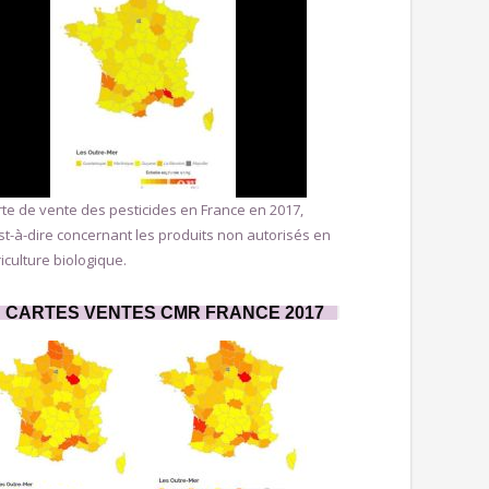
te de vente des pesticides en France en 2017,
st-à-dire concernant les produits non autorisés en
iculture biologique.
CARTES VENTES CMR FRANCE 2017