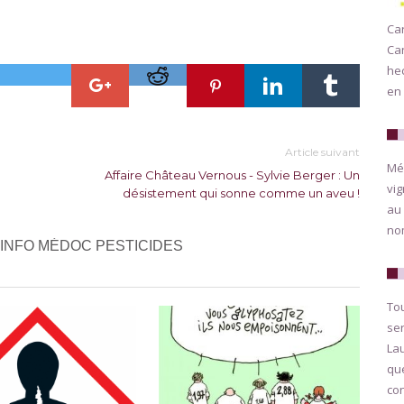
Car
Ca
hec
en 
Article suivant
Méd
Affaire Château Vernous - Sylvie Berger : Un
vig
désistement qui sonne comme un aveu !
au 
nom
 INFO MÉDOC PESTICIDES
Tou
ser
Lau
que
con