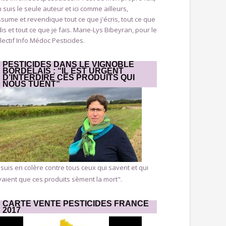
n suis le seule auteur et ici comme ailleurs,
ssume et revendique tout ce que j'écris, tout ce que
dis et tout ce que je fais. Marie-Lys Bibeyran, pour le
lectif Info Médoc Pesticides.
PESTICIDES DANS LE VIGNOBLE
BORDELAIS : “IL EST URGENT
D’INTERDIRE CES PRODUITS QUI
NOUS TUENT”
 suis en colère contre tous ceux qui savent et qui
aient que ces produits sèment la mort".
CARTE VENTE PESTICIDES FRANCE
2017