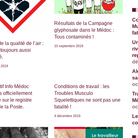
Co
Résultats de la Campagne
Mu
glyphosate dans le Médoc :
fat
Tous contaminés !
Un
 la qualité de l’air :
10 septembre 2019
ri
toujours aussi
re
é.
dé
 2019
Al
sa
oc
tif Info Médoc
Conditions de travail : les
s officiellement
Troubles Musculo
Tr
 sur le registre
Squelettiques ne sont pas une
Mé
de la Poste.
fatalité !
oc
Le
4 décembre 2019
co