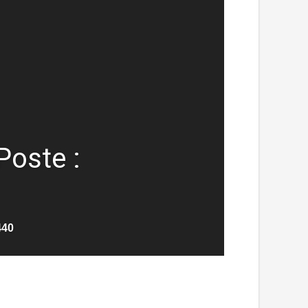
Poste :
440