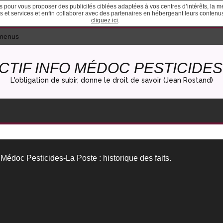
ies pour vous proposer des publicités ciblées adaptées à vos centres d’intérêts, la 
ites et services et enfin collaborer avec des partenaires en hébergeant leurs conten
cliquez ici
.
 menus
CTIF INFO MÉDOC PESTICIDES 
L'obligation de subir, donne le droit de savoir (Jean Rostand)
fo Médoc Pesticides-La Poste : historique des faits.