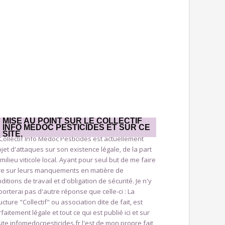
MISE AU POINT SUR LE COLLECTIF
INFO MÉDOC PESTICIDES ET SUR CE
SITE.
Collectif Info Médoc Pesticides est actuellement
bjet d'attaques sur son existence légale, de la part
milieu viticole local. Ayant pour seul but de me faire
ire sur leurs manquements en matière de
ditions de travail et d'obligation de sécurité. Je n'y
orterai pas d'autre réponse que celle-ci : La
ucture "Collectif" ou association dite de fait, est
faitement légale et tout ce qui est publié ici et sur
site infomedocpesticides.fr l'est de mon propre fait,