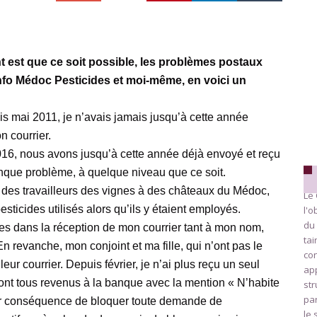
t est que ce soit possible, les problèmes postaux
Info Médoc Pesticides et moi-même, en voici un
is mai 2011, je n’avais jamais jusqu’à cette année
n courrier.
016, nous avons jusqu’à cette année déjà envoyé et reçu
que problème, à quelque niveau que ce soit.
r des travailleurs des vignes à des châteaux du Médoc,
Le 
pesticides utilisés alors qu’ils y étaient employés.
l'o
du 
ées dans la réception de mon courrier tant à mon nom,
ta
 revanche, mon conjoint et ma fille, qui n’ont pas le
con
ur courrier. Depuis février, je n’ai plus reçu un seul
app
sont tous revenus à la banque avec la mention « N’habite
str
par
our conséquence de bloquer toute demande de
le 