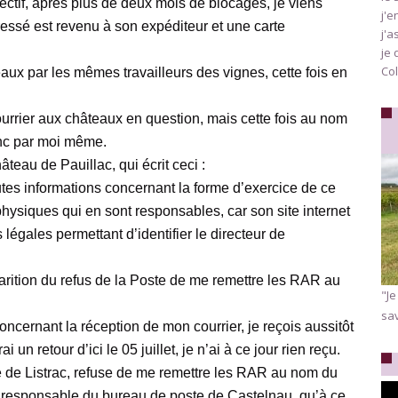
ctif, après plus de deux mois de blocages, je viens
j'e
dressé est revenu à son expéditeur et une carte
j'a
je 
Col
x par les mêmes travailleurs des vignes, cette fois en
urrier aux châteaux en question, mais cette fois au nom
onc par moi même.
eau de Pauillac, qui écrit ceci :
es informations concernant la forme d’exercice de ce
s physiques qui en sont responsables, car son site internet
égales permettant d’identifier le directeur de
parition du refus de la Poste de me remettre les RAR au
"Je
sav
concernant la réception de mon courrier, je reçois aussitôt
ai un retour d’ici le 05 juillet, je n’ai à ce jour rien reçu.
 de Listrac, refuse de me remettre les RAR au nom du
la responsable du bureau de poste de Castelnau, qu’à ce