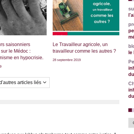
su
l’
pr
pe
mé
urs saisonniers
Le Travailleur agricole, un
bl
 sur le Médoc :
travailleur comme les autres ?
le
nisme en hypocrisie.
28 septembre 2019
Pe
19
in
du
'autres articles liés
Ch
in
du