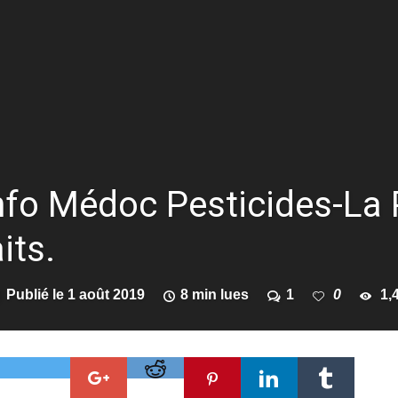
 info Médoc Pesticides-La 
its.
Publié le
1 août 2019
8 min lues
1
0
1,