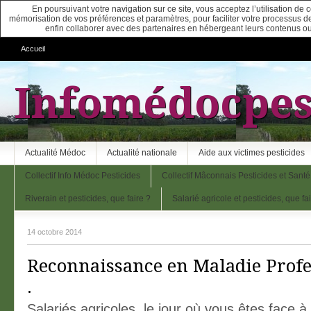
En poursuivant votre navigation sur ce site, vous acceptez l’utilisation de
mémorisation de vos préférences et paramètres, pour faciliter votre processus de c
enfin collaborer avec des partenaires en hébergeant leurs contenus ou
Accueil
Infomédocpes
Actualité Médoc
Actualité nationale
Aide aux victimes pesticides
Collectif Info Médoc Pesticides
Collectif Mâconnais Pesticides et Santé
Riverain et pesticides, que faire ?
Salarié agricole et pesticides, que fa
14 octobre 2014
Reconnaissance en Maladie Profe
.
Salariés agricoles, le jour où vous êtes face à