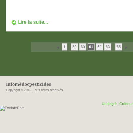
Lire la suite...
1
...
59
60
61
62
63
...
65
Infomédocpesticides
Copyright © 2016. Tous droits réservés.
Unblog.fr
|
Créer un