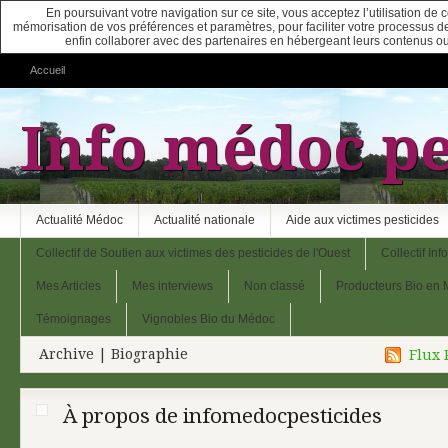
En poursuivant votre navigation sur ce site, vous acceptez l’utilisation de
mémorisation de vos préférences et paramètres, pour faciliter votre processus de c
enfin collaborer avec des partenaires en hébergeant leurs contenus ou
Accueil
Info médoc pe
Actualité Médoc
Actualité nationale
Aide aux victimes pesticides
Collectif de Soutien aux victimes des pesticides de l'Ouest
Collectif In
Mes Articles
Mes interviews
Non classé
Producteurs Bio en
Témoignages
Vignobles Bio du Médoc
Archive | Biographie
Flux 
À propos de infomedocpesticides