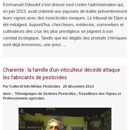
Emmanuel Giboulot s’est dressé seul contre l’administration qui,
Poste : historique des faits.
Témoignage d’un médocain, habitant du
en juin 2013, avait ordonné aux paysans de traiter préventivement
Pouyalet, au coeur du vignoble pauillacais.
Récupération des heures pas effectuées
leurs vignes avec des insecticides toxiques. Le tribunal de Dijon a
été indulgent. Aujourd’hui, chercheurs, médecins, sommeliers et
pour cause de canicule, que dit la
Alerte canicule : rappel de l’obligation
cultivateurs des crus les plus prestigieux se joignent à son
Convention collective ?!
sécurité à la charge des employeurs/ chefs
Lois protégeant les travailleurs des vignes
combat écologique. Tandis que les dégâts des produits chimiques
sont déjà immenses, une prise …
de culture
face aux pesticides.
Législation sur l’application de pesticides aux
abords des habitations et des écoles, où en
Mise au point sur le Collectif Info Médoc
sommes nous ?
Pesticides et sur ce site.
Photos des méthodes de traitements des
Charente : la famille d’un viticulteur décédé attaque
les fabricants de pesticides
vignes sur le Médoc.
Sylvie Berger : condamnation employeur
pour faute inexcusable dans intoxication aux
Les vins de Bordeaux à la peine : sans
Par
Collectif Info Médoc Pesticides
26 décembre 2014
dans :
Témoignages de Victimes Pesticides.
,
Travailleurs des Vignes et
pesticides.
surprise ni larmes.
31 mai 2011-31 mai 2019 : 8 ans de lutte
Professionnels agricoles.
contre les pesticides.
Médoc-Pesticides : Travailleurs des vignes-
Habitants-Enfants scolarisés à côté vignes-
Analyse vin Château Vernous : le goût de
TOUS EXPOSES TOUS VICTIMES ! !
l’interdit.
Convention Collective applicable à tous les