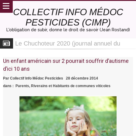
COLLECTIF INFO MÉDOC
PESTICIDES (CIMP)
L'obligation de subir, donne le droit de savoir (Jean Rostand)
Le Chuchoteur 2020 (journal annuel du
Collectif Info Médoc Pesticides) est arrivé !
Observatoire de l’agribashing, vers une
Un enfant américain sur 2 pourrait souffrir d’autisme
castanerisation de l’agriculture.
Adhésion et renouvellement d’adhésion au
d’ici 10 ans
Collectif Info Médoc Pesticides, pourquoi
Le Collectif Info Médoc Pesticides
Par
Collectif Info Médoc Pesticides
28 décembre 2014
faire et comment faire ?
officiellement enregistré sur le registre
Lettre ouverte aux candidats aux élections
dans :
Parents, Riverains et Habitants de communes viticoles
national de la Poste.
municipales en Gironde.
« Agribashing » : un levier d’influence pour
une partie du monde agricole.
Travailleurs de vignes : Les EPI une
protection insuffisante voire dangereuse.
Charte départementale et Chambre
d’agriculture la dernière mascarade des
Listrac : vignes traitées aux pesticides de