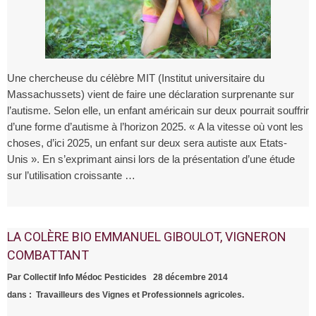
institutions viticoles girondines.
synthèse, les habitants trinquent.
Fonds d’indemnisation des victimes des
pesticides : ma réponse au député Benoit
Conditions de travail : les Troubles Musculo
Simian.
Squelettiques ne sont pas une fatalité !
Une concertation sur l’exposition des
riverains aux pesticides, sans les
Alerte : Conditions de vie inhumaines des
Une chercheuse du célèbre MIT (Institut universitaire du
Massachussets) vient de faire une déclaration surprenante sur
représentants de riverains, c’est Non !
saisonniers des châteaux du Médoc.
Travailleurs saisonniers étrangers sur le
l’autisme. Selon elle, un enfant américain sur deux pourrait souffrir
Médoc : d’opportunisme en hypocrisie.
Le Travailleur agricole, un travailleur comme
d’une forme d’autisme à l’horizon 2025. « A la vitesse où vont les
choses, d’ici 2025, un enfant sur deux sera autiste aux Etats-
les autres ?
Une charte d’excellence qui peine à
Unis ». En s’exprimant ainsi lors de la présentation d’une étude
masquer une médiocrité générale.
Com de presse : Position asso sur chartes
sur l’utilisation croissante …
départementales et débat sur distances.
Analyse de la qualité de l’air : le Médoc
toujours aussi contaminé.
Résultats de la Campagne glyphosate dans
LA COLÈRE BIO EMMANUEL GIBOULOT, VIGNERON
le Médoc : Tous contaminés !
Pour le Collectif Info Médoc Pesticides, la
COMBATTANT
seule alternative possible c’est l’interdiction
Mr le Maire de Langouët convoqué au
Par
Collectif Info Médoc Pesticides
28 décembre 2014
des pesticides de synthèse.
tribunal pour son arrêté anti pesticides : le
Affaire Château Vernous - Sylvie Berger : Un
dans :
Travailleurs des Vignes et Professionnels agricoles.
CIMP lui exprime son soutien.
désistement qui sonne comme un aveu !
Litige Collectif info Médoc Pesticides-La