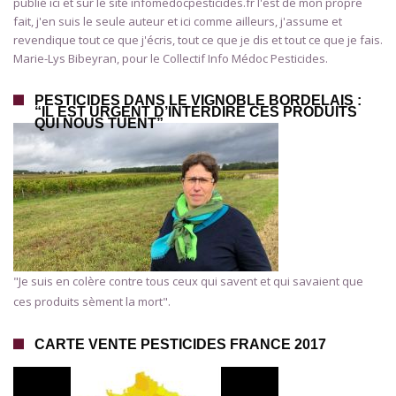
publié ici et sur le site infomedocpesticides.fr l'est de mon propre
fait, j'en suis le seule auteur et ici comme ailleurs, j'assume et
revendique tout ce que j'écris, tout ce que je dis et tout ce que je fais.
Marie-Lys Bibeyran, pour le Collectif Info Médoc Pesticides.
PESTICIDES DANS LE VIGNOBLE BORDELAIS :
“IL EST URGENT D’INTERDIRE CES PRODUITS
QUI NOUS TUENT”
"Je suis en colère contre tous ceux qui savent et qui savaient que
ces produits sèment la mort".
CARTE VENTE PESTICIDES FRANCE 2017