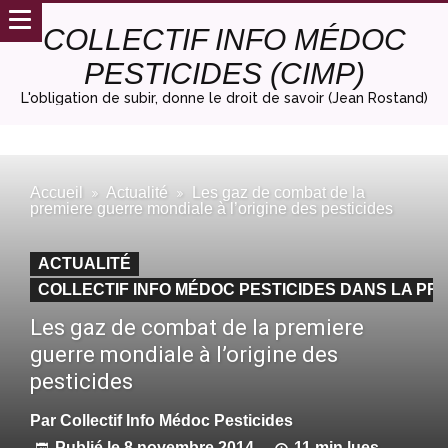
COLLECTIF INFO MÉDOC
PESTICIDES (CIMP)
L'obligation de subir, donne le droit de savoir (Jean Rostand)
Accueil
Actualité
Les gaz de combat de la
premiere guerre mondiale à l’origine des pesticides
ACTUALITÉ
COLLECTIF INFO MÉDOC PESTICIDES DANS LA PRE
Les gaz de combat de la premiere
guerre mondiale à l’origine des
pesticides
Par
Collectif Info Médoc Pesticides
Publié le
8 novembre 2014
11 min lues