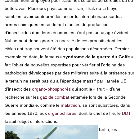
couramment employée pour traiter les cultures de céréales ou de
betteraves. Plusieurs pays comme l’Iran, l’Irak ou la Libye
semblent avoir contourné les accords internationaux sur les
armes chimiques en se dotant d’unités de production
d’insecticides dont leurs économies n’ont pas un usage évident.
Nul ne peut donc ignorer la nocivité de ces produits dont les
cibles ont trop souvent été des populations désarmées. Dernier
exemple en date, le fameux
« syndrome de la guerre du Golfe »
fait l’objet de nouvelles expertises pour vérifier si l’origine des
pathologies développées par des militaires suite à la présence sur
le terrain ne serait pas du à l’épandage massif par l’armée US
d’insecticides
organo-phosphorés
qui sont le « fruit » d’une
recherche sur les
gaz de combat
entamée lors de la Seconde
Guerre mondiale, comme le
malathion
, se sont substitués, dans
les années 1970, aux
organochlorés
, dont le chef de file, le
DDT
,
faisait l’objet d’interdictions.
Enfin, les