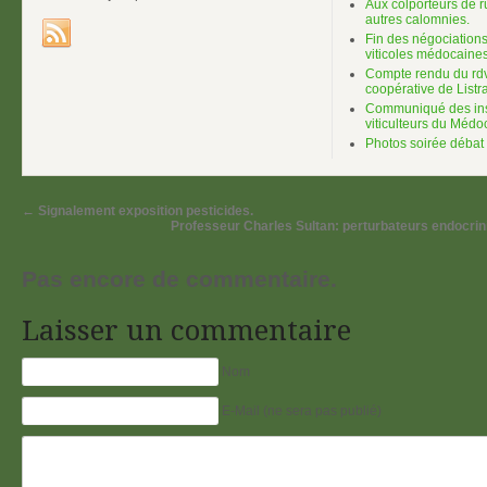
Aux colporteurs de r
autres calomnies.
Fin des négociations 
viticoles médocaines
Compte rendu du rdv
coopérative de List
Communiqué des insti
viticulteurs du Médo
Photos soirée débat
←
Signalement exposition pesticides.
Professeur Charles Sultan: perturbateurs endocrin
Pas encore de commentaire.
Laisser un commentaire
Nom
E-Mail (ne sera pas publié)