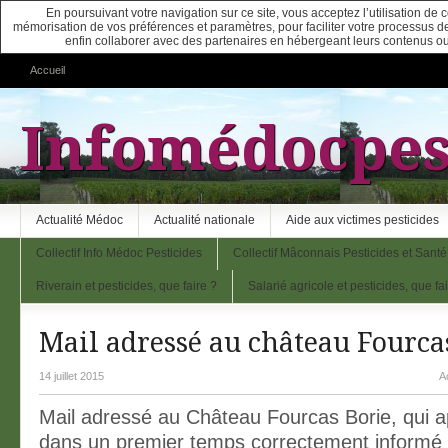
En poursuivant votre navigation sur ce site, vous acceptez l’utilisation de
mémorisation de vos préférences et paramètres, pour faciliter votre processus de c
enfin collaborer avec des partenaires en hébergeant leurs contenus ou
Accueil
Infomédocpes
Actualité Médoc
Actualité nationale
Aide aux victimes pesticides
Collectif Info Médoc Pesticides
Collectif Mâconnais Pesticides et Santé
Riverain et pesticides, que faire ?
Salarié agricole et pesticides, que fa
Mail adressé au château Fourca
14 juillet 2015
A
Mail adressé au Château Fourcas Borie, qui a
dans un premier temps correctement informé l