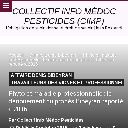
COLLECTIF INFO MÉDOC
PESTICIDES (CIMP)
L'obligation de subir, donne le droit de savoir (Jean Rostand)
Accueil
Affaire Denis Bibeyran
Phyto et maladie
professionnelle : le dénouement du procès Bibeyran
reporté à 2016
AFFAIRE DENIS BIBEYRAN
TRAVAILLEURS DES VIGNES ET PROFESSIONNELS
Phyto et maladie professionnelle : le
dénouement du procès Bibeyran reporté
à 2016
Par
Collectif Info Médoc Pesticides
Publié le
3 octobre 2015
3 min lues
0