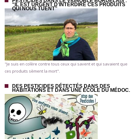
PESTICIDES DANS LE VIGNOBLE BORDELAIS :
“IL EST URGENT D’INTERDIRE CES PRODUITS
QUI NOUS TUENT”
"Je suis en colère contre tous ceux qui savent et qui savaient que
ces produits sèment la mort".
DES PESTICIDES DÉTECTÉS DANS DES
HABITATIONS ET DANS UNE ÉCOLE DU MÉDOC.