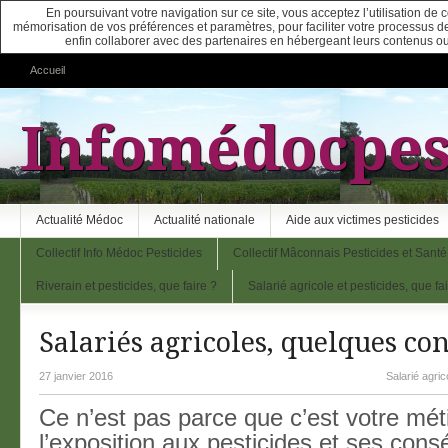
En poursuivant votre navigation sur ce site, vous acceptez l’utilisation de
mémorisation de vos préférences et paramètres, pour faciliter votre processus de c
enfin collaborer avec des partenaires en hébergeant leurs contenus ou
Accueil
Infomédocpes
Actualité Médoc
Actualité nationale
Aide aux victimes pesticides
Collectif Info Médoc Pesticides
Collectif Mâconnais Pesticides et Santé
Riverain et pesticides, que faire ?
Salarié agricole et pesticides, que fa
Salariés agricoles, quelques con
27 janvier 2016
Salarié agric
Ce n’est pas parce que c’est votre mét
l’exposition aux pesticides et ses con