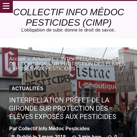
COLLECTIF INFO MÉDOC
PESTICIDES (CIMP)
L'obligation de subir, donne le droit de savoir…
Accueil
Actualités
INTERPELLATION PRÉFET
DE LA GIRONDE SUR PROTECTION DES ÉLÈVES
EXPOSÉS AUX PESTICIDES
ACTUALITÉS
INTERPELLATION PRÉFET DE LA
GIRONDE SUR PROTECTION DES
ÉLÈVES EXPOSÉS AUX PESTICIDES
Par
Collectif Info Médoc Pesticides
Publié le
3 mars 2018
2 min lues
0