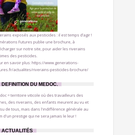
erains exposés aux pesticides : il est temps d’agir !
nérations Futures publie une brochure, à
écharger sur notre site, pour aider les riverains
times des pesticides.
r en savoir plus: https://www.generations-
ures.fr/actualites/riverains-pesticides-brochure/
DEFINITION DU MEDOC.
oc = territoire viticole où des travailleurs des
nes, des riverains, des enfants meurent au vu et
su de tous, mais dans l'indifférence générale au
 d'un prestige qui ne sera jamais le leur !
ACTUALITÉS