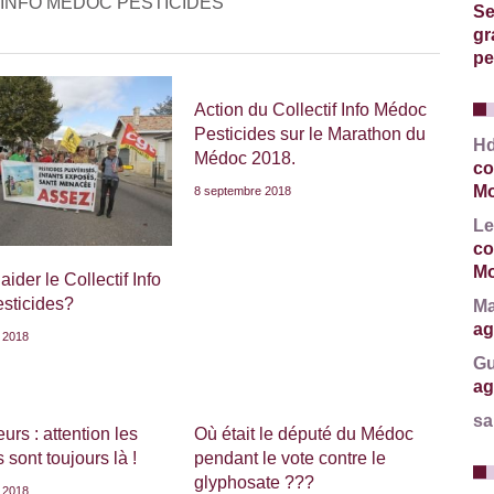
 INFO MÉDOC PESTICIDES
Se
gr
pe
Action du Collectif Info Médoc
Pesticides sur le Marathon du
H
Médoc 2018.
co
Mo
8 septembre 2018
Le
co
Mo
ider le Collectif Info
sticides?
Ma
ag
 2018
Gu
ag
sa
rs : attention les
Où était le député du Médoc
 sont toujours là !
pendant le vote contre le
glyphosate ???
 2018