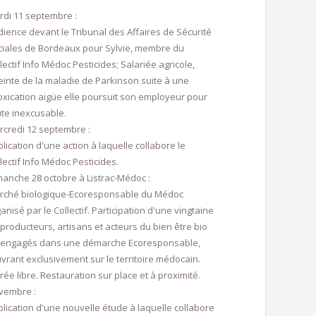
rdi 11 septembre :
ience devant le Tribunal des Affaires de Sécurité
ciales de Bordeaux pour Sylvie, membre du
lectif Info Médoc Pesticides; Salariée agricole,
einte de la maladie de Parkinson suite à une
oxication aigüe elle poursuit son employeur pour
te inexcusable.
rcredi 12 septembre :
lication d'une action à laquelle collabore le
lectif Info Médoc Pesticides.
anche 28 octobre à Listrac-Médoc :
rché biologique-Ecoresponsable du Médoc
anisé par le Collectif. Participation d'une vingtaine
producteurs, artisans et acteurs du bien être bio
 engagés dans une démarche Ecoresponsable,
rant exclusivement sur le territoire médocain.
rée libre. Restauration sur place et à proximité.
vembre :
lication d'une nouvelle étude à laquelle collabore