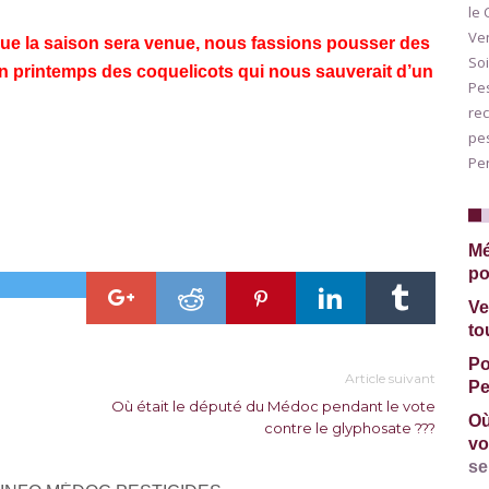
le 
Ven
que la saison sera venue, nous fassions pousser des
Soi
 printemps des coquelicots qui nous sauverait d’un
Pes
rec
pes
Pe
Mé
po
Ve
to
Po
Article suivant
Pe
Où était le député du Médoc pendant le vote
Où
contre le glyphosate ???
vo
se