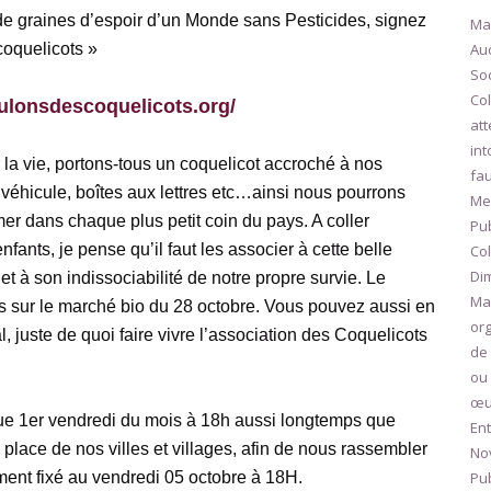
e graines d’espoir d’un Monde sans Pesticides, signez
Ma
coquelicots »
Aud
So
Col
ulonsdescoquelicots.org/
att
int
la vie, portons-tous un coquelicot accroché à nos
fau
 véhicule, boîtes aux lettres etc…ainsi nous pourrons
Me
er dans chaque plus petit coin du pays. A coller
Pub
fants, je pense qu’il faut les associer à cette belle
Col
Dim
re et à son indissociabilité de notre propre survie.
Le
Ma
ts sur le marché bio du 28 octobre. Vous pouvez aussi en
org
l, juste de quoi faire vivre l’association des Coquelicots
de 
ou
œuv
ue 1er vendredi du mois à 18h aussi longtemps que
Ent
 place de nos villes et villages, afin de nous rassembler
No
ent fixé au vendredi 05 octobre à 18H.
Pub