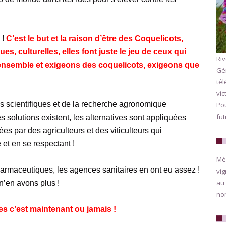
 !
C’est le but et la raison d’être des Coquelicots,
es, culturelles, elles font juste le jeu de ceux qui
Riv
nsemble et exigeons des coquelicots, exigeons que
Gé
tél
vic
des scientifiques et de la recherche agronomique
Pou
fut
es solutions existent, les alternatives sont appliquées
s par des agriculteurs et des viticulteurs qui
et en se respectant !
Méd
harmaceutiques, les agences sanitaires en ont eu assez !
vig
au 
n’en avons plus !
nom
es c’est maintenant ou jamais !