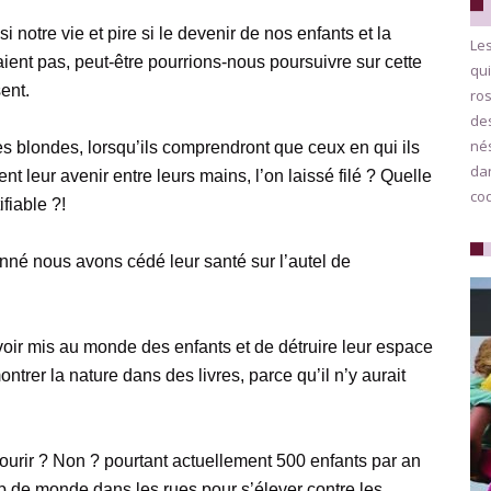
 si notre vie et pire si le devenir de nos enfants et la
Les
ient pas, peut-être pourrions-nous poursuivre sur cette
qui
ent.
ros
des
nés
es blondes, lorsqu’ils comprendront que ceux en qui ils
da
nt leur avenir entre leurs mains, l’on laissé filé ? Quelle
co
ifiable ?!
né nous avons cédé leur santé sur l’autel de
oir mis au monde des enfants et de détruire leur espace
trer la nature dans des livres, parce qu’il n’y aurait
urir ? Non ? pourtant actuellement 500 enfants par an
p de monde dans les rues pour s’élever contre les