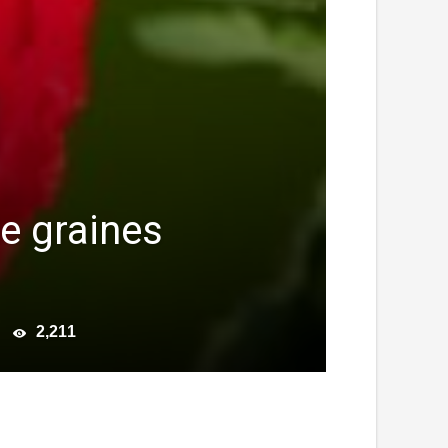
e graines
2,211