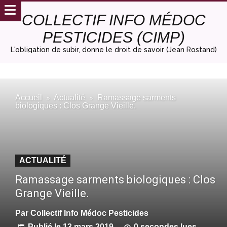
COLLECTIF INFO MÉDOC
PESTICIDES (CIMP)
L'obligation de subir, donne le droit de savoir (Jean Rostand)
Accueil
Actualité
Ramassage sarments
biologiques : Clos Grange Vieille.
ACTUALITÉ
Ramassage sarments biologiques : Clos
Grange Vieille.
Par
Collectif Info Médoc Pesticides
Publié le
13 mars 2019
0 secondes lues