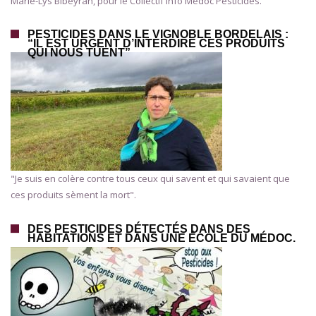
Marie-Lys Bibeyran, pour le Collectif Info Médoc Pesticides.
PESTICIDES DANS LE VIGNOBLE BORDELAIS :
“IL EST URGENT D’INTERDIRE CES PRODUITS
QUI NOUS TUENT”
"Je suis en colère contre tous ceux qui savent et qui savaient que
ces produits sèment la mort".
DES PESTICIDES DÉTECTÉS DANS DES
HABITATIONS ET DANS UNE ÉCOLE DU MÉDOC.