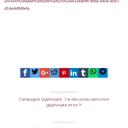
uri=urn%3Aaaid%3Ascds%3AUS%3A4338af98-f88a-4406-8ce7-
d1de4d84fefa
Article précédent
Campagne Glyphosate : J’ai des urines dans mon
glyphosate et toi ?!
Article suivant