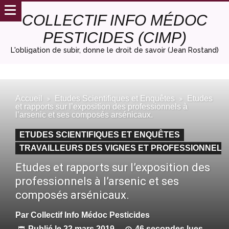
COLLECTIF INFO MÉDOC
PESTICIDES (CIMP)
L'obligation de subir, donne le droit de savoir (Jean Rostand)
Accueil
Etudes Scientifiques et Enquêtes
Etudes
et rapports sur l’exposition des professionnels à
l’arsenic et ses composés arsénicaux.
ETUDES SCIENTIFIQUES ET ENQUÊTES
TRAVAILLEURS DES VIGNES ET PROFESSIONNELS
Etudes et rapports sur l’exposition des
professionnels à l’arsenic et ses
composés arsénicaux.
Par
Collectif Info Médoc Pesticides
Publié le
22 mars 2019
46 secondes lues