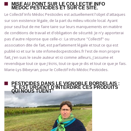
MISE AU POINT SUR LE COLLECTIF INFO
MÉDOC PESTICIDES ET SUR CE SITE.
Le Collectif Info Médoc Pesticides est actuellement l'objet d'attaques
sur son existence légale, de la part du milieu viticole local. Ayant
pour seul but de me faire taire sur leurs manquements en matière
de conditions de travail et d'obligation de sécurité. Je n'y apporterai
pas d'autre réponse que celle-ci : La structure "Collectif" ou
association dite de fait, est parfaitement légale et tout ce qui est
publié ici et sur le site infomedocpesticides.fr l'est de mon propre
fait, j'en suis le seule auteur et ici comme ailleurs, j'assume et
revendique tout ce que j'écris, tout ce que je dis et tout ce que je fais.
Marie-Lys Bibeyran, pour le Collectif Info Médoc Pesticides.
PESTICIDES DANS LE VIGNOBLE BORDELAIS :
“IL EST URGENT D’INTERDIRE CES PRODUITS
QUI NOUS TUENT”