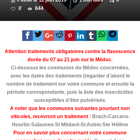
0
644
Attention traitements obligatoires contre la flavescence
dorée du 07 au 21 juin sur le Médoc.
Ci-dessous les communes du Médoc concernées,
avec les dates des traitements (regarder d’abord le
nombre de traitement sur votre commune et ensuite la
période correspondante, puis la liste des insecticides
susceptibles d’être pulvérisés.
A noter que les communes suivantes pourtant non
viticoles, recevront un traitement :
Brach-Carcans-
Hourtin-Salaunes-St Médard-St Aubin-Ste Hélène
Pour en savoir plus concernant votre commune