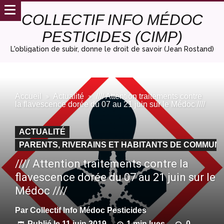
COLLECTIF INFO MÉDOC
PESTICIDES (CIMP)
L'obligation de subir, donne le droit de savoir (Jean Rostand)
Accueil
Actualité
//// Attention traitements contre
la flavescence dorée du 07 au 21 juin sur le Médoc ////
ACTUALITÉ
PARENTS, RIVERAINS ET HABITANTS DE COMMUNE
//// Attention traitements contre la
flavescence dorée du 07 au 21 juin sur le
Médoc ////
Par
Collectif Info Médoc Pesticides
Publié le
11 juin 2019
1 min lues
0