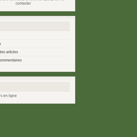
contacter
n
es articles
commentaires
rs en ligne