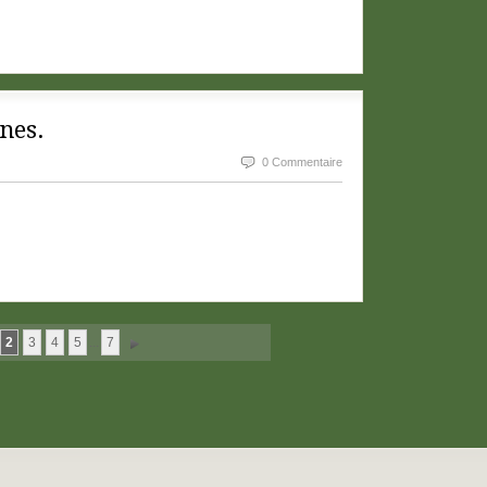
nes.
0 Commentaire
2
3
4
5
...
7