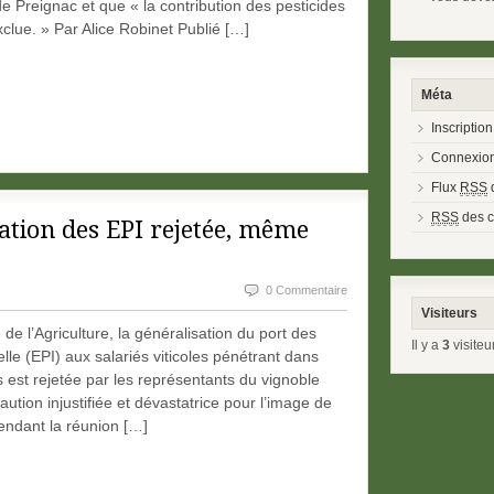
e Preignac et que « la contribution des pesticides
xclue. » Par Alice Robinet Publié […]
Méta
Inscription
Connexio
Flux
RSS
d
RSS
des 
sation des EPI rejetée, même
0 Commentaire
Visiteurs
e l’Agriculture, la généralisation du port des
Il y a
3
visiteu
le (EPI) aux salariés viticoles pénétrant dans
 est rejetée par les représentants du vignoble
tion injustifiée et dévastatrice pour l’image de
ttendant la réunion […]