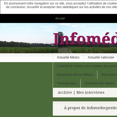
En poursuivant votre navigation sur ce site, vous acceptez l’utilisation de cook
de connexion, recueillir et analyser des statistiques sur les activités de nos s
Accueil
Infoméd
Actualité Médoc
Actualité nationale
Collectif de Soutien aux victimes des pesti
Maraîchers Bio en Médoc
Mes Article
Témoignages
Vignerons Bio Médoc
Archive | Mes interviews
À propos de infomedocpestic