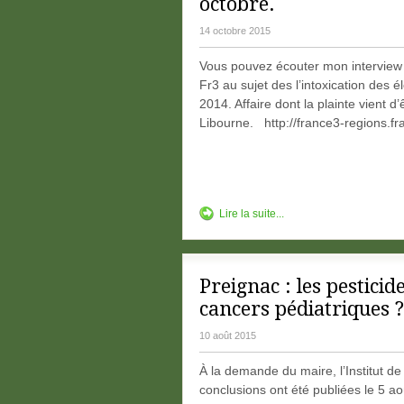
octobre.
14 octobre 2015
Vous pouvez écouter mon interview p
Fr3 au sujet des l’intoxication des 
2014. Affaire dont la plainte vient d
Libourne. http://france3-regions.fra
Lire la suite...
Preignac : les pesticide
cancers pédiatriques ?
10 août 2015
À la demande du maire, l’Institut de
conclusions ont été publiées le 5 aoû