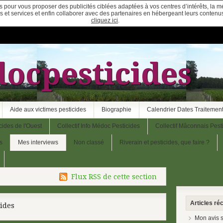
ies pour vous proposer des publicités ciblées adaptées à vos centres d’intérêts, la 
ites et services et enfin collaborer avec des partenaires en hébergeant leurs conten
cliquez ici
.
ocpesticides
Aide aux victimes pesticides
Biographie
Calendrier Dates Traitement
cides de l'Ouest
Collectif Info Médoc Pesticides
Collectif Mâconnais Pest
s
Mes interviews
Non classé
Riverain et pesticides, que faire ?
Flux RSS de cette section
Articles ré
ides
Mon avis s