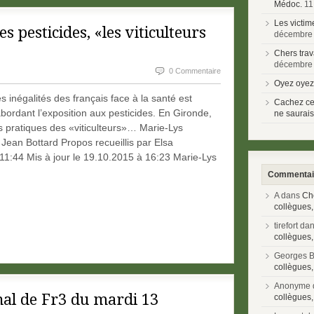
Médoc.
11
Les victim
s pesticides, «les viticulteurs
décembre
Chers trav
décembre
0 Commentaire
Oyez oyez 
inégalités des français face à la santé est
Cachez ces
 abordant l’exposition aux pesticides. En Gironde,
ne saurai
s pratiques des «viticulteurs»… Marie-Lys
- Jean Bottard Propos recueillis par Elsa
11:44 Mis à jour le 19.10.2015 à 16:23 Marie-Lys
Commentair
A dans
Che
collègues,
tirefort da
collègues,
Georges 
collègues,
Anonyme 
nal de Fr3 du mardi 13
collègues,