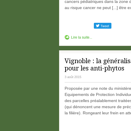
cancers pédiatriques dans la zone d
au risque cancer ne peut [...] être e
Lire la suite...
Vignoble : la générali
pour les anti-phytos
3 août 2015
Proposée par une note du ministère d
Equipements de Protection Individuel
des parcelles préalablement traitées
(qui dénoncent une mesure de précau
la filière). Rongeant leur frein en a