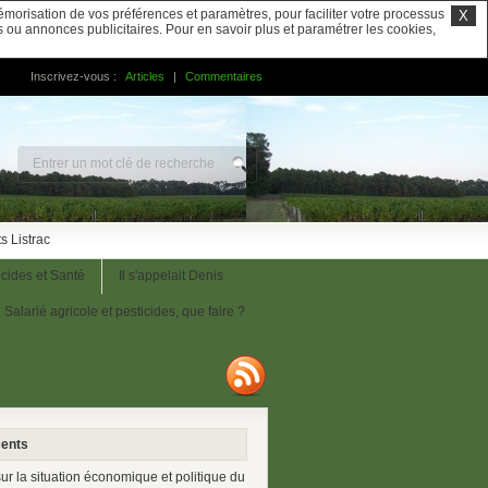
mémorisation de vos préférences et paramètres, pour faciliter votre processus
X
us ou annonces publicitaires. Pour en savoir plus et paramétrer les cookies,
Inscrivez-vous :
Articles
|
Commentaires
s Listrac
icides et Santé
Il s'appelait Denis
Salarié agricole et pesticides, que faire ?
cents
ur la situation économique et politique du