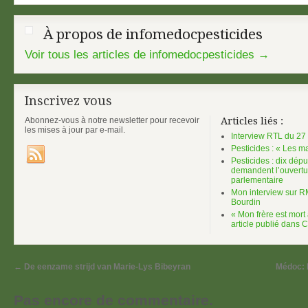
À propos de infomedocpesticides
Voir tous les articles de infomedocpesticides
→
Inscrivez vous
Abonnez-vous à notre newsletter pour recevoir
Articles liés :
les mises à jour par e-mail.
Interview RTL du 27 a
Pesticides : « Les m
Pesticides : dix dép
demandent l’ouvertu
parlementaire
Mon interview sur R
Bourdin
« Mon frère est mort
article publié dans
←
De eenzame strijd van Marie-Lys Bibeyran
Médoc: l
Pas encore de commentaire.