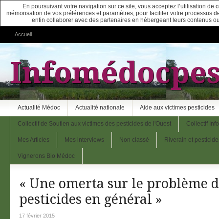
En poursuivant votre navigation sur ce site, vous acceptez l’utilisation de
mémorisation de vos préférences et paramètres, pour faciliter votre processus de c
enfin collaborer avec des partenaires en hébergeant leurs contenus ou
Accueil
Infomédocpes
Actualité Médoc
Actualité nationale
Aide aux victimes pesticides
Collectif de Soutien aux victimes des pesticides de l'Ouest
Collectif In
Mes Articles
Mes interviews
Non classé
Riverain et pesticide
Vignerons Bio Médoc
« Une omerta sur le problème d
pesticides en général »
17 février 2015