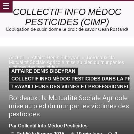
COLLECTIF INFO MÉDOC
PESTICIDES (CIMP)
L'obligation de subir, donne le droit de savoir (Jean Rostand)
Accueil
Affaire Denis Bibeyran
Bordeaux : la
Mutualité Sociale Agricole mise au pied du mur par les
victimes des pesticides
AFFAIRE DENIS BIBEYRAN
COLLECTIF INFO MÉDOC PESTICIDES DANS LA PRE
TRAVAILLEURS DES VIGNES ET PROFESSIONNELS
Bordeaux : la Mutualité Sociale Agricole
mise au pied du mur par les victimes des
pesticides
Par
Collectif Info Médoc Pesticides
Publié le
5 mars 2015
19 min lues
0