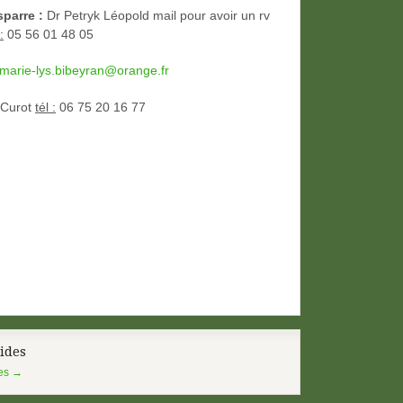
parre :
Dr Petryk Léopold mail pour avoir un rv
:
05 56 01 48 05
marie-lys.bibeyran@orange.fr
 Curot
tél :
06 75 20 16 77
ides
des
→