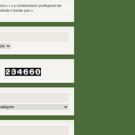
dans
« La combinaison protégeant de
oduits n’existe pas ».
e