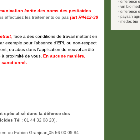
-
difference 
-
vin bio me
unication écrite des noms des pesticides
-
difference 
-
paysan agri
s effectuiez les traitements ou pas
(art R4412-38
-
medoc bio
etrait
,
face à des conditions de travail mettant en
Par exemple pour l’absence d’EPI, ou non-respect
ent, ou abus dans l’application du nouvel arrêté
e à proximité de vous.
En aucune manière,
e sanctionné.
t spécialisé dans la défense des
icides
Tél :
01 44 32 08 20).
llem ou Fabien Granjean
05 56 00 09 84