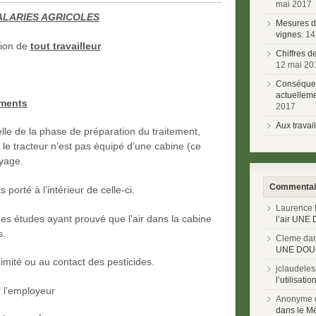
mai 2017
ALARIES AGRICOLES
Mesures de
vignes.
14
ntion de
tout travailleur
Chiffres d
12 mai 20
Conséquen
actuelleme
ements
2017
Aux travai
lle de la phase de préparation du traitement,
i le tracteur n’est pas équipé d’une cabine (ce
oyage.
Commentair
 porté à l’intérieur de celle-ci.
Laurence 
des études ayant prouvé que l’air dans la cabine
l’air UN
s.
Cleme da
UNE DOU
mité ou au contact des pesticides.
jclaudele
l’utilisat
ar l’employeur
Anonyme 
dans le M