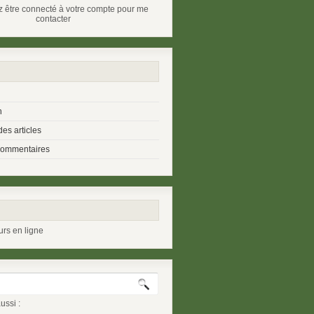
 être connecté à votre compte pour me
contacter
n
es articles
commentaires
urs en ligne
ussi :