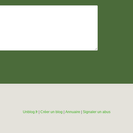
Unblog.fr
|
Créer un blog
|
Annuaire
|
Signaler un abus