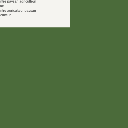
entre paysan agriculteur
doc
entre agriculteur paysan
culteur