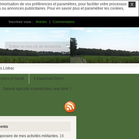
mémorisation de vos préférences et paramètres, pour faciliter votre processus
X
us ou annonces publicitaires. Pour en savoir plus et paramétrer les cookies,
Inscrivez-vous :
Articles
|
Commentaires
s Listrac
icides et Santé
Il s'appelait Denis
Salarié agricole et pesticides, que faire ?
cents
mporaire de mes activités militantes.
16