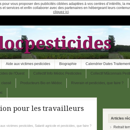
ies pour vous proposer des publicités ciblées adaptées à vos centres d’intérêts, la 
ites et services et enfin collaborer avec des partenaires en hébergeant leurs conten
cliquez ici
.
ocpesticides
Aide aux victimes pesticides
Biographie
Calendrier Dates Traitement
cides de l'Ouest
Collectif Info Médoc Pesticides
Collectif Mâconnais Pest
 classé
Producteurs Bio en Médoc
Riverain et pesticides, que faire ?
oc
ion pour les travailleurs
Articles ré
 aux victimes pesticides
,
Salarié agricole et pesticides, que faire ?
Retrait te