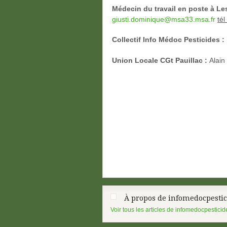
Médecin du travail en poste à Les
giusti.dominique@msa33.msa.fr
tél 
Collectif Info Médoc Pesticides :
Union Locale CGt Pauillac :
Alain
À propos de infomedocpestic
Voir tous les articles de infomedocpestici