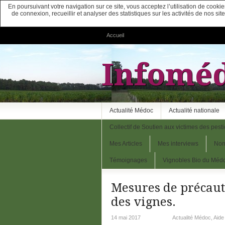
En poursuivant votre navigation sur ce site, vous acceptez l’utilisation de cook
de connexion, recueillir et analyser des statistiques sur les activités de nos s
Accueil
Infoméd
Actualité Médoc
Actualité nationale
Collectif de Soutien aux victimes des pesti
Mes Articles
Mes interviews
Non
Témoignages
Vignobles Bio du Méd
Mesures de précaut
des vignes.
14 mai 2017
Actualité Médoc
,
Aide