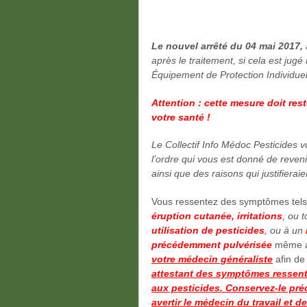
Le nouvel arrêté du 04 mai 2017,
après le traitement, si cela est jugé
Équipement de Protection Individuell
Attention : cette mesure doit res
votre santé !
Le Collectif Info Médoc Pesticides 
l’ordre qui vous est donné de revenir
ainsi que des raisons qui justifieraie
Vous ressentez des symptômes tel
éruption cutanée, irritations
,
ou t
utilisation de pesticides
,
ou à un
précédemment pulvérisée
même ap
votre médecin généraliste
afin de
attestant des symptômes ressenti
aux pesticides. Conservez-le pr
avertir le médecin du travail et d