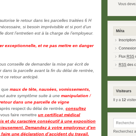
Vous devez
autorise le retour dans les parcelles traitées 6 H
 nécessaire, si besoin imprévisible et si port d’un
Méta
e dont l’entretien est à la charge de l’employeur.
Inscription
ter exceptionnelle, et ne pas mettre en danger
Connexio
Flux
RSS
d
vous conseille de demander la mise par écrit de
RSS
des 
 dans la parcelle avant la fin du délai de rentrée,
nt ce retour anticipé.
s que
maux de tête, nausées, vomissements,
Visiteurs
out autre symptôme suite à une
manipulation
/
Il y a
12
visite
retour dans une parcelle de vigne
rès respect du délai de rentrée,
consultez
 vous faire remettre
un certificat médical
s et du caractère consécutif à une exposition
écieusement. Demandez à votre employeur d’en
Recherchez a
e faire une déclaration d’accident du travail.