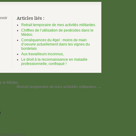
evoir
Articles liés :
Retrait temporaire de mes activités militantes.
Chiffres de l’utilisation de pesticides dans le
Médoc.
Conséquences du #gel : moins de main
d’oeuvre actuellement dans les vignes du
bordelais
Aux travailleurs inconnus,
Le droit à la reconnaissance en maladie
professionnelle, confisqué !
ns le Médoc.
Retrait temporaire de mes activités militantes.
→
e
sera pas publié)