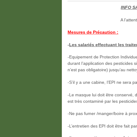
INFO S
A l’atte
Mesures de Précaution :
-
Les salariés effectuant les trait
-Equipement de Protection Individue
durant l’application des pesticides s
n’est pas obligatoire) jusqu’au nett
-S’il y a une cabine, l’EPI ne sera pas
-Le masque lui doit être conservé, 
est très contaminé par les pesticide
-Ne pas fumer /manger/boire à proxi
-L’entretien des EPI doit être fait p