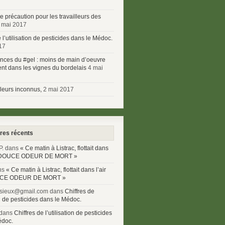
 précaution pour les travailleurs des
 mai 2017
e l’utilisation de pesticides dans le Médoc.
17
ces du #gel : moins de main d’oeuvre
nt dans les vignes du bordelais
4 mai
lleurs inconnus,
2 mai 2017
es récents
P. dans
« Ce matin à Listrac, flottait dans
E DOUCE ODEUR DE MORT »
ns
« Ce matin à Listrac, flottait dans l’air
CE ODEUR DE MORT »
ssieux@gmail.com
dans
Chiffres de
ion de pesticides dans le Médoc.
dans
Chiffres de l’utilisation de pesticides
édoc.