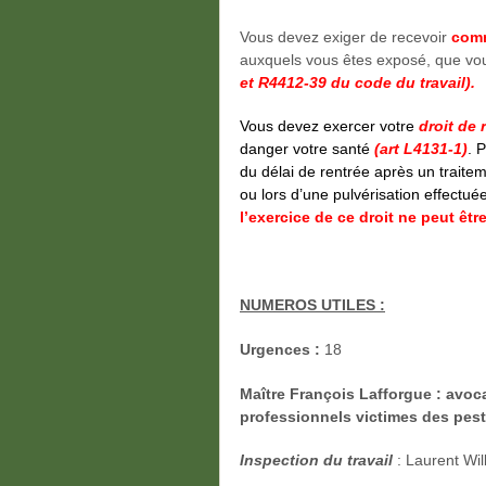
Vous devez exiger de recevoir
comm
auxquels vous êtes exposé, que vou
et R4412-39 du code du travail).
Vous devez exercer votre
droit de r
danger votre santé
(art L4131-1)
. 
du délai de rentrée après un traitem
ou lors d’une pulvérisation effectué
l’exercice de ce droit ne peut êtr
NUMEROS UTILES :
Urgences :
18
Maître François Lafforgue
: avoca
professionnels victimes des pest
Inspection du travail
: Laurent Wi