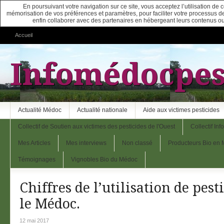
En poursuivant votre navigation sur ce site, vous acceptez l’utilisation de
mémorisation de vos préférences et paramètres, pour faciliter votre processus de c
enfin collaborer avec des partenaires en hébergeant leurs contenus ou
Accueil
Infomédocpes
Actualité Médoc
Actualité nationale
Aide aux victimes pesticides
Collectif de Soutien aux victimes des pesticides de l'Ouest
Collectif In
Mes Articles
Mes interviews
Non classé
Producteurs Bio en
Témoignages
Vignobles Bio du Médoc
Chiffres de l’utilisation de pest
le Médoc.
12 mai 2017