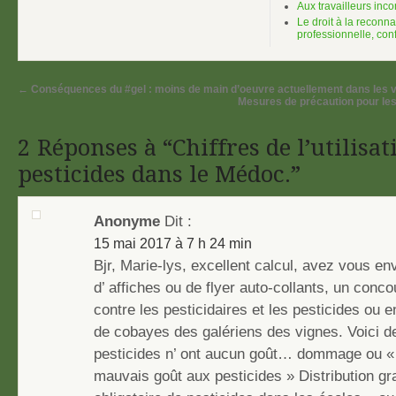
Aux travailleurs inc
Le droit à la reconn
professionnelle, conf
←
Conséquences du #gel : moins de main d’oeuvre actuellement dans les v
Mesures de précaution pour les
2 Réponses à “Chiffres de l’utilisat
pesticides dans le Médoc.”
Anonyme
Dit :
15 mai 2017 à 7 h 24 min
Bjr, Marie-lys, excellent calcul, avez vous en
d’ affiches ou de flyer auto-collants, un conc
contre les pesticidaires et les pesticides ou 
de cobayes des galériens des vignes. Voici d
pesticides n’ ont aucun goût… dommage ou 
mauvais goût aux pesticides » Distribution gra