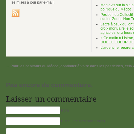
les mises à jour par e-mail.
Mon avis sur la situ
politique du Médoc.
Position du Collecti
sur les Zones Non Tr
Lettre à ceux qui ont
croix mortuaire le sor
agricoles, et à leurs
« Ce matin à Listrac, 
DOUCE ODEUR DE
L’argent ne réparera 
←
Pour les habitants du Médoc, continuer à vivre dans les pesticides, cela 
Pas encore de commentaire.
Laisser un commentaire
Nom
E-Mail (ne sera pas publié)