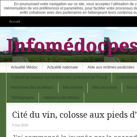
En poursuivant votre navigation sur ce site, vous acceptez l’utilisation de
mémorisation de vos préférences et paramètres, pour faciliter votre processus de c
enfin collaborer avec des partenaires en hébergeant leurs contenus ou
Accueil
Infomédocpes
Actualité Médoc
Actualité nationale
Aide aux victimes pesticides
Collectif de Soutien aux victimes des pesticides de l'Ouest
Collectif In
Maraîchers Bio en Médoc
Mes Articles
Mes interviews
Non c
Témoignages
Vignerons Bio Médoc
Cité du vin, colosse aux pieds d’
4 mai 2016