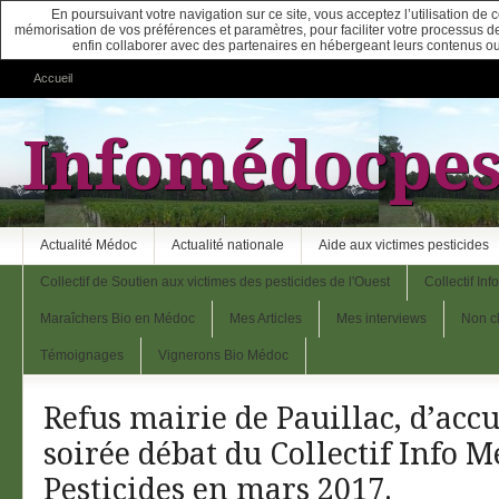
En poursuivant votre navigation sur ce site, vous acceptez l’utilisation de
mémorisation de vos préférences et paramètres, pour faciliter votre processus de c
enfin collaborer avec des partenaires en hébergeant leurs contenus ou
Accueil
Infomédocpes
Actualité Médoc
Actualité nationale
Aide aux victimes pesticides
Collectif de Soutien aux victimes des pesticides de l'Ouest
Collectif In
Maraîchers Bio en Médoc
Mes Articles
Mes interviews
Non c
Témoignages
Vignerons Bio Médoc
Refus mairie de Pauillac, d’accu
soirée débat du Collectif Info 
Pesticides en mars 2017.