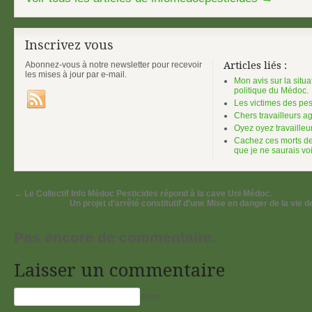
Inscrivez vous
Abonnez-vous à notre newsletter pour recevoir
Articles liés :
les mises à jour par e-mail.
Mon avis sur la situ
politique du Médoc.
Les victimes des pes
Chers travailleurs a
Oyez oyez travailleur
Cachez ces morts de
que je ne saurais v
←
Le Collectif Info Médoc Pesticides répond à la cave Uni Médoc.
Un projet d’arrêté constitutif d’une Mise en danger de la vie d
Pas encore de commentaire.
Laisser un commentaire
Nom