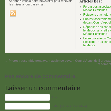
Abonnez-vous à notre newsletter pour recevoir
Articles liés :
les mises à jour par e-mail.
Forum des associatio
Médoc Pesticides.
Refusons d’acheter d
Photos rassembleme
devant Cour d’Appel
Réponses des candid
le Médoc, à la lettre 
Médoc Pesticides.
Lettre ouverte du Col
Pesticides aux candi
le Médoc.
←
Photos rassemblement avant audience devant Cour d’Appel de Bordeau
Traitemen
Pas encore de commentaire.
Laisser un commentaire
Nom
E-Mail (ne sera pas publié)