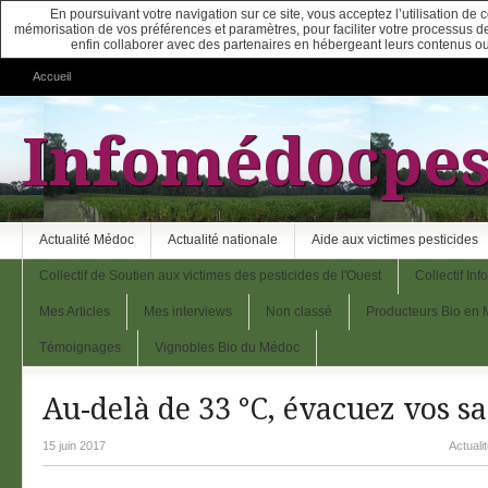
En poursuivant votre navigation sur ce site, vous acceptez l’utilisation de
mémorisation de vos préférences et paramètres, pour faciliter votre processus de c
enfin collaborer avec des partenaires en hébergeant leurs contenus ou
Accueil
Infomédocpes
Actualité Médoc
Actualité nationale
Aide aux victimes pesticides
Collectif de Soutien aux victimes des pesticides de l'Ouest
Collectif In
Mes Articles
Mes interviews
Non classé
Producteurs Bio en
Témoignages
Vignobles Bio du Médoc
Au-delà de 33 °C, évacuez vos sa
15 juin 2017
Actuali