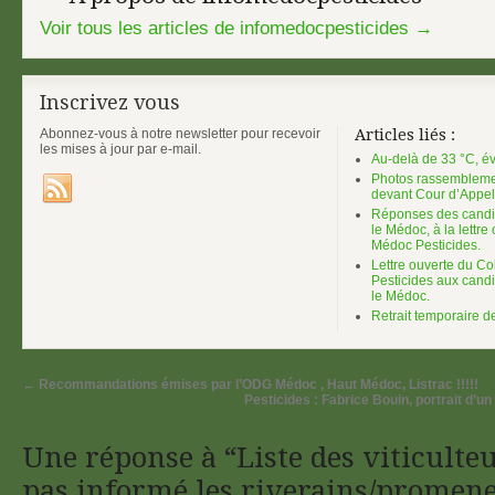
Voir tous les articles de infomedocpesticides
→
Inscrivez vous
Abonnez-vous à notre newsletter pour recevoir
Articles liés :
les mises à jour par e-mail.
Au-delà de 33 °C, év
Photos rassembleme
devant Cour d’Appel
Réponses des candid
le Médoc, à la lettre 
Médoc Pesticides.
Lettre ouverte du Col
Pesticides aux candi
le Médoc.
Retrait temporaire de
←
Recommandations émises par l’ODG Médoc , Haut Médoc, Listrac !!!!!
Pesticides : Fabrice Bouin, portrait d’un
Une réponse à “Liste des viticulte
pas informé les riverains/promen