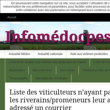
En poursuivant votre navigation sur ce site, vous acceptez l’utilisation de
mémorisation de vos préférences et paramètres, pour faciliter votre processus de c
enfin collaborer avec des partenaires en hébergeant leurs contenus ou
Accueil
Infomédocpes
Actualité Médoc
Actualité nationale
Aide aux victimes pesticides
Collectif de Soutien aux victimes des pesticides de l'Ouest
Collectif In
Mes Articles
Mes interviews
Non classé
Producteurs Bio en
Témoignages
Vignobles Bio du Médoc
Liste des viticulteurs n’ayant 
les riverains/promeneurs leur 
adressé un courrier