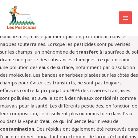
POLLUTION DE L'EAU
Les pesticides se répandent également dans l’eau. On en a
relevé dans les pluies, les bruines, les eaux superficielles et les
eaux de mer, mais également plus en profondeur, dans les
nappes souterraines. Lorsque les pesticides sont pulvérisés
sur les champs, un phénomène de
transfert
à la surface du sol
draine une partie des substances chimiques, ce qui entraîne
une pollution des eaux de surface, notamment par dissolution
des molécules. Les bandes enherbées placées sur les côtés des
champs pour éviter ces transferts, ne sont pas toujours
efficaces contre la propagation. 90% des rivières françaises
sont polluées, et 36% le sont à des niveaux considérés comme
mauvais pour la santé. Les différents pesticides, en fonction de
leur composition, se dissolvent plus ou moins bien dans l’eau
ou dans la vapeur d’eau, ce qui influence leur niveau de
contamination
. Des résidus ont également été retrouvés dans
l’eau du robinet, impactant directement de larges échantillons